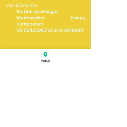
Voor informatie :
Karlien van Haagen
Medewerker Haags
Ontmoeten
06 55421065
of
070 7540000
Adres
Deze pagina is mogelijk gemaakt,
ontwikkeld en gehost door door het
initiatief "Mahjong Den Haag" dat in