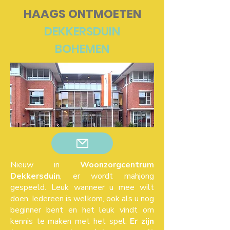
HAAGS ONTMOETEN
DEKKERSDUIN
BOHEMEN
Nieuw in
Woonzorgcentrum
Dekkersduin
, er wordt mahjong
gespeeld. Leuk wanneer u mee wilt
doen. Iedereen is welkom, ook als u nog
beginner bent en het leuk vindt om
kennis te maken met het spel.
Er zijn