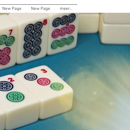
New Page
New Page
meer...