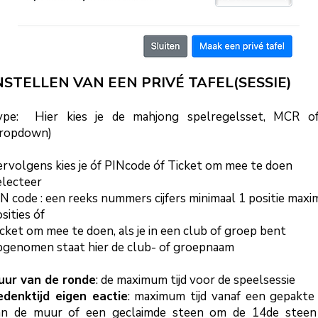
NSTELLEN VAN EEN PRIVÉ TAFEL(SESSIE)
ype: Hier kies je de mahjong spelregelsset, MCR o
dropdown)
rvolgens kies je óf PINcode óf Ticket om mee te doen
electeer
N code : een reeks nummers cijfers minimaal 1 positie maxi
sities óf
cket om mee te doen, als je in een club of groep bent
genomen staat hier de club- of g
roepnaam
uur van de ronde
: de maximum tijd voor de speelsessie
edenktijd eigen eactie
: maximum tijd vanaf een gepakte
an de muur of een geclaimde steen om de 14de steen