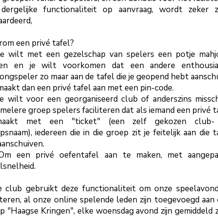
dergelijke functionaliteit op aanvraag, wordt zeker 
ardeerd,
om een privé tafel?
Je wilt met een
gezelschap
van spelers een potje mahj
len en je wilt voorkomen dat een andere enthousia
ongspeler zo maar aan de tafel die je
geopend
hebt aanschu
 maakt dan een privé tafel aan met een pin-code.
Je wilt voor een georganiseerd club of anderszins missc
rmelere groep spelers faciliteren dat als iemand een privé t
maakt met een "ticket" (een zelf gekozen club-
psnaam), iedereen die in die groep zit je feitelijk aan die t
aanschuiven.
 Om een
privé
oefentafel aan te maken, met aangepa
lsnelheid.
 club gebruikt deze functionaliteit om onze speelavon
literen, al onze online spelende leden zijn toegevoegd aan
p "Haagse Kringen", elke woensdag avond zijn gemiddeld 