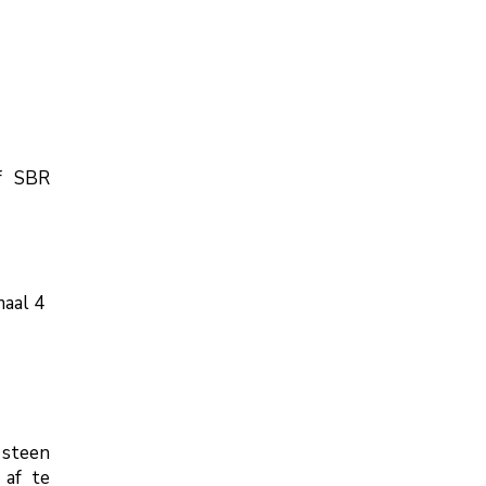
f SBR
maal 4
 steen
 af te