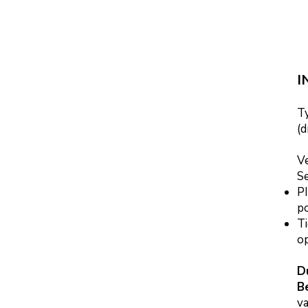
I
T
(
Ve
S
PI
po
Ti
op
D
B
v