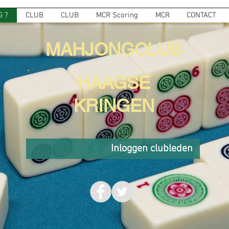
 ?
CLUB
CLUB
MCR Scoring
MCR
CONTACT
MAHJONGCLUB
HAAGSE
KRINGEN
Inloggen clubleden