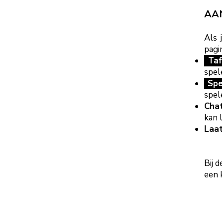
AA
Als 
pagi
Taf
spel
Spe
spel
Chat
kan 
Laat
Bij 
een 