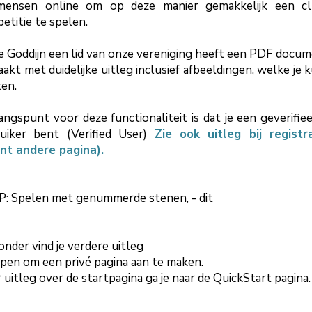
mensen online om op deze manier gemakkelijk een cl
etitie te spelen.
e Goddijn een lid van onze vereniging heeft een PDF docu
akt met duidelijke uitleg inclusief
afbeeldingen
, welke je 
ten.
angspunt voor deze functionaliteit is dat je een geverifie
uiker bent (Verified User)
Zie ook
uitleg bij registr
nt andere pagina).
P:
Spelen met genummerde stenen
, - dit
onder vind je verdere uitleg
ppen om een
privé
pagina aan te maken.
 uitleg over de
startpagina ga je naar de
QuickStart
pagina.