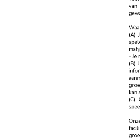
van 
gewa
Waar
(A) 
spe
mahj
- Je
(B) 
info
aan
groe
kan 
(C)
spee
Onze
faci
groe