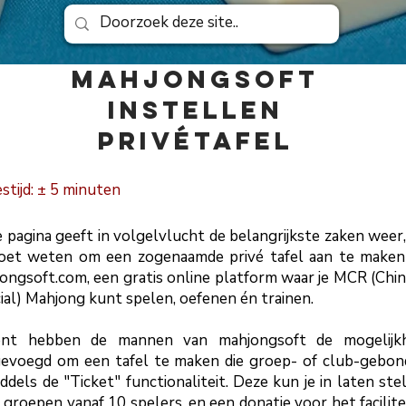
MAHJONGSOFT
INSTELLEN
PRIVÉTAFEL
estijd: ± 5 minuten
 pagina geeft in volgelvlucht de belangrijkste zaken weer,
oet
weten om een
zogenaamde privé tafel aan te make
ongsoft.com,
een gratis online platform waar je MCR (Chi
cial) Mahjong kunt spelen, oefenen én trainen.
ent hebben de mannen van mahjongsoft de mogelijkh
evoegd om een tafel te maken die groep- of club-gebo
middels de "Ticket" functionaliteit. Deze kun je in laten ste
 groepen vanaf 10 spelers, en een donatie voor het facilit