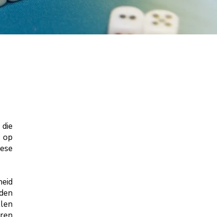
 die
n op
nese
eid
nden
llen
eren