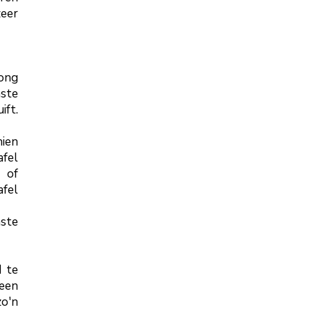
zeer
ong
ste
ift.
hien
afel
 of
afel
ste
d te
 een
zo'n