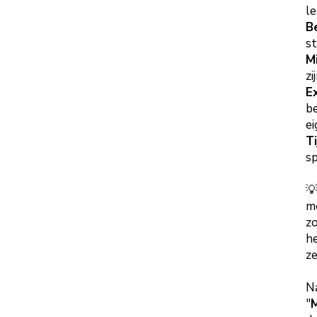
l
B
st
M
zi
E
be
ei
T
sp

m
z
he
ze
N
"
M