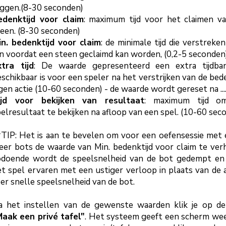
eggen.(8-30 seconden)
edenktijd voor claim
: maximum tijd voor het claimen v
een. (8-30 seconden)
in. bedenktijd voor claim
: de minimale tijd die verstreke
jn voordat een steen
geclaimd
kan worden, (0,2-5 seconden
xtra tijd
: De waarde
gepresenteerd
een extra tijdba
schikbaar is voor een speler na het verstrijken van de bed
gen actie (10-60 seconden) - de waarde wordt gereset na ...
ijd voor bekijken van resultaat
: maximum tijd o
elresultaat te bekijken na afloop van een spel. (10-60 sec
TIP: Het is aan te bevelen om voor een oefensessie met 
eer bots de waarde van Min. bedenktijd voor claim te ver
odoende wordt de speelsnelheid van de bot gedempt en 
t spel ervaren met een ustiger verloop in plaats van de 
er snelle speelsnelheid van de bot.
a het instellen van de gewenste waarden klik je op d
aak een privé tafel"
. Het systeem geeft een scherm we