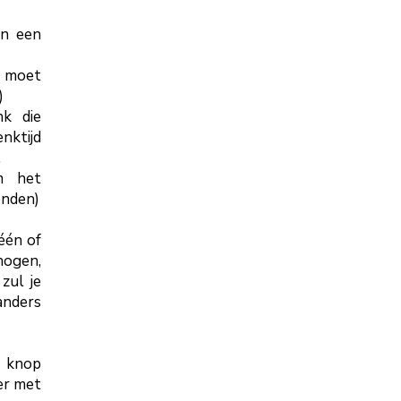
an een
n moet
)
nk die
enktijd
.
m het
onden)
één of
hogen,
zul je
anders
e knop
er met