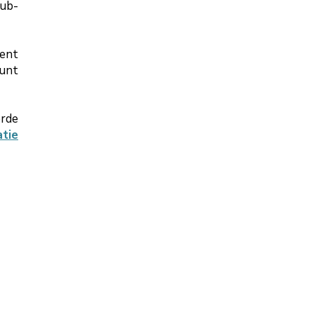
ub-
ment
kunt
erde
atie