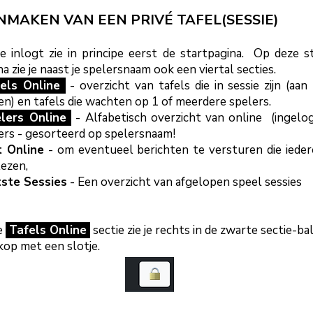
NMAKEN VAN EEN PRIVÉ TAFEL(SESSIE)
je inlogt zie in principe eerst de startpagina. Op deze s
na zie je naast je spelersnaam ook een viertal secties.
els Online
- overzicht van tafels die in sessie zijn (aan
en) en tafels die wachten op 1 of meerdere spelers.
lers Online
- Alfabetisch overzicht van online (ingelo
ers - gesorteerd op spelersnaam!
 Online
- om eventueel berichten te versturen die iede
lezen,
ste Sessies
- Een overzicht van afgelopen speel sessies
de
Tafels Online
sectie zie je rechts in de zwarte sectie-ba
kop
met een slotje.