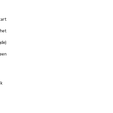
tart
 het
gde)
reen
lk