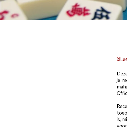
⏳️Le
Deze
je
m
mahj
Offi
Rec
toeg
is, 
voor