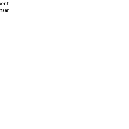
pent
 naar