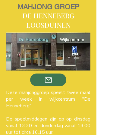
MAHJONG GROEP
DE HENNEBERG
LOOSDUINEN
Deze mahjonggroep speelt twee maal
per week in wijkcentrum "De
Henneberg".
De speelmiddagen zijn op op dinsdag
vanaf 13:30 en donderdag vanaf 13:00
uur tot circa 16.15 uur.