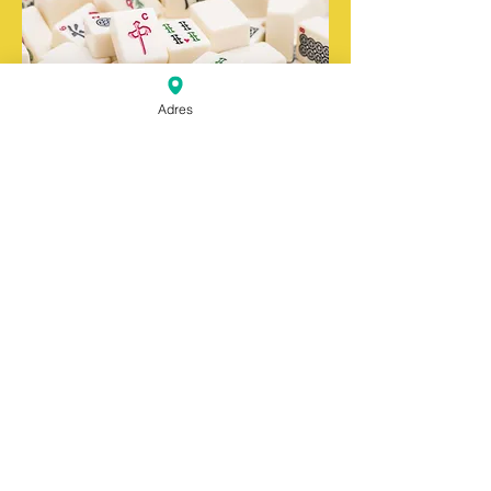
Adres
Deze pagina is mogelijk gemaakt,
ontwikkeld en gehost door door het
initiatief "Mahjong Den Haag" dat in
2015 is opgezet door Paul Deege en
Peter van der Smitte.
Uit dit initiatief is al de eerste Haagse
Mahjongclub Haagse Kringen
ontsproten die formeel is aangesloten
bij de Nederlandse Mahjongbond.