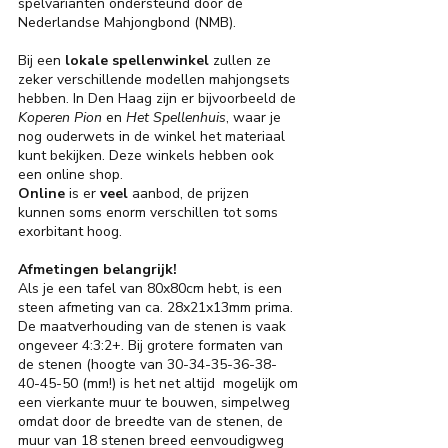
spelvarianten ondersteund door de
Nederlandse Mahjongbond (NMB).
Bij een
lokale
spellenwinkel
zullen ze
zeker verschillende modellen mahjongsets
hebben.
In Den Haag zijn er bijvoorbeeld de
Koperen Pion
en
Het Spellenhuis
, waar je
nog ouderwets in de winkel het materiaal
kunt bekijken. Deze winkels hebben ook
een online shop.
Online
is er
veel
aanbod, de prijzen
kunnen soms enorm verschillen tot soms
exorbitant hoog.
Afmetingen belangrijk!
Als je een tafel van 80x80cm hebt, is een
steen afmeting van ca. 28x21x13mm prima.
De maatverhouding van de stenen is vaak
ongeveer 4:3:2+. Bij grotere formaten van
de stenen (hoogte van
30-34-35-36-38-
40-45-50
(mm!) is het net altijd mogelijk om
een vierkante muur te bouwen, simpelweg
omdat door de breedte van de stenen, de
muur van 18 stenen breed eenvoudigweg