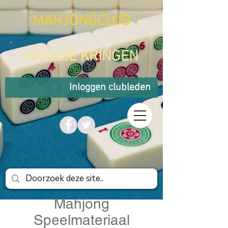
MAHJONGCLUB
HAAGSE KRINGEN
Inloggen clubleden
Mahjong
Speelmateriaal