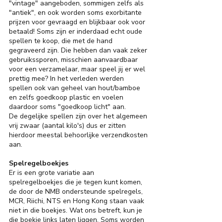
"vintage" aangeboden, sommigen zelfs als
"antiek", en ook worden soms exorbitante
prijzen voor gevraagd en blijkbaar ook voor
betaald! Soms zijn er inderdaad echt oude
spellen te koop, die met de hand
gegraveerd zijn. Die hebben dan vaak zeker
gebruikssporen, misschien aanvaardbaar
voor een verzamelaar, maar speel jij er wel
prettig mee? In het verleden werden
spellen ook van geheel van hout/bamboe
en zelfs goedkoop plastic en voelen
daardoor soms "goedkoop licht" aan.
De degelijke spellen zijn over het algemeen
vrij zwaar (aantal kilo's) dus er zitten
hierdoor meestal behoorlijke verzendkosten
aan.
Spelregelboekjes
Er is een grote variatie aan
spelregelboekjes die je tegen kunt komen,
de door de NMB ondersteunde spelregels,
MCR, Riichi, NTS en Hong Kong staan vaak
niet in die boekjes. Wat ons betreft, kun je
die boekje links laten liggen. Soms worden