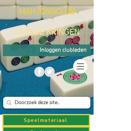
MAHJONGCLUB
HAAGSE KRINGEN
Inloggen clubleden
Speelmateriaal