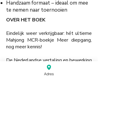
Handzaam formaat – ideaal om mee
te nemen naar toernooien
OVER HET BOEK
Eindelijk weer verkrijgbaar: hét ultieme
Mahjong MCR-boekje Meer diepgang,
nog meer kennis!
De Nederlandse vertaling en bewerking
(Dimphy van Grinsven) van Mai
Hatsune’s wereldberoemde MCR
Adres
Mahjong-gids is door de Nederlandse
Mahjongbond (NMB) gedrukt en
beschikbaar voor iedereen.
Of je nu een doorgewinterde speler
bent, of net begonnen bent met deze
fascinerende denksport, dit boekje
staat vol onmisbare strategieën,
slimme tips en waardevolle inzichten