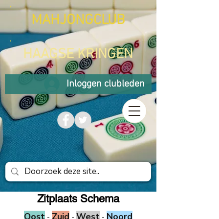
MAHJONGCLUB
HAAGSE KRINGEN
Inloggen clubleden
Zitplaats Schema
Oost
Zuid
West
Noord
-
-
-