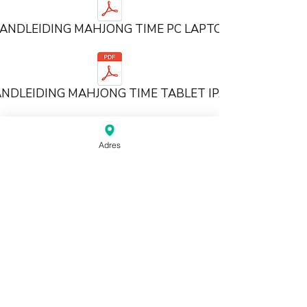
ANDLEIDING MAHJONG TIME PC LAPTOP
NDLEIDING MAHJONG TIME TABLET IPAD
Veel plezier met spelen op Mahjong
Adres
Time!
Snelle links:
•
registreren
•
download PC / Laptop EPOCH
versie
•
download Android / iOS app versie
💡TIP: Mahjong Time
publiceert wekelijks een YouTube
video van de mooiste handen voor