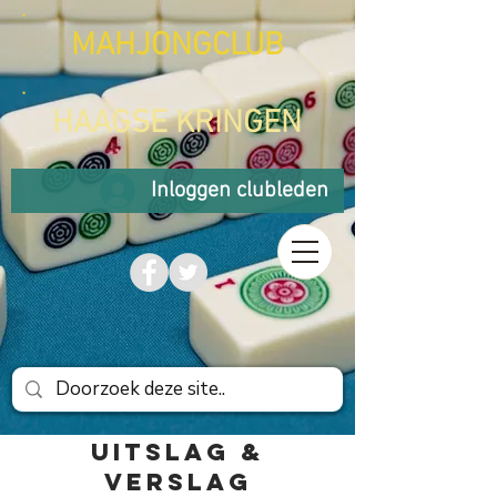
MAHJONGCLUB
HAAGSE KRINGEN
Inloggen clubleden
UITSLAG &
VERSLAG