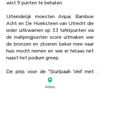
wist 9 punten te behalen.
Uiteindelijk moesten Anpai, Bamboe
Acht en De Hoeksteen van Utrecht die
ieder uitkwamen op 33 tafelpunten via
de mahjongpunten score uitmaken wie
de bronzen en zilveren beker mee naar
huis mocht nemen en wie er helaas net
naast het podium greep.
De prijs voor de "Sluitpaah Veif met
Bloemuh" had een ludieke loting nodig
om te bepalen wie de Haagse Kakker
Adres
(lekkernij van een lokala Haagse
bakker) mee naar huis mocht nemen.
Ook de individuele speler diena en hele
dag spelen op nul punten uitkwam
kreeg een aanmoedigingsprijs
gesponsord door de "Koperen Pion".