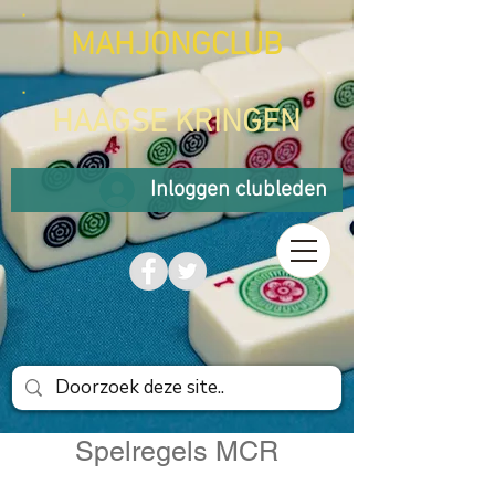
MAHJONGCLUB
HAAGSE KRINGEN
Inloggen clubleden
Spelregels MCR