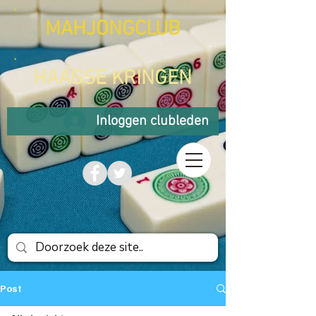
MAHJONGCLUB
HAAGSE KRINGEN
Inloggen clubleden
Post