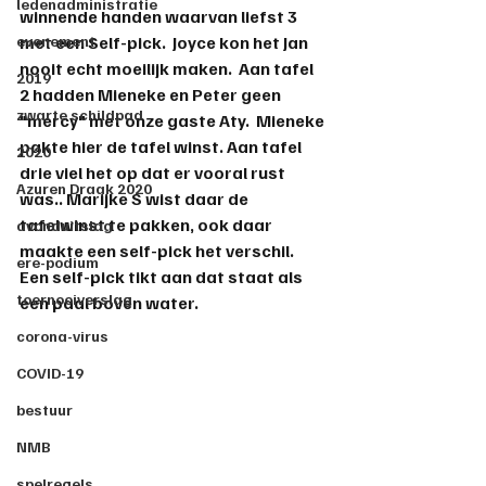
ledenadministratie
winnende handen waarvan liefst 3 
evenement
met een Self-pick.  Joyce kon het Jan 
nooit echt moeilijk maken.  Aan tafel 
2019
2 hadden Mieneke en Peter geen 
zwarte schildpad
"mercy" met onze gaste Aty.  Mieneke 
pakte hier de tafel winst. Aan tafel 
2020
drie viel het op dat er vooral rust 
Azuren Draak 2020
was.. Marijke S wist daar de 
tafelwinst te pakken, ook daar 
avonduitslag
maakte een self-pick het verschil.  
ere-podium
Een self-pick tikt aan dat staat als 
toernooiverslag
een paal boven water. 
corona-virus
COVID-19
bestuur
NMB
spelregels