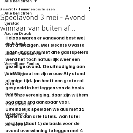
Alle berichten
3 mei 2017
1 minuten om te lezen
Alle berichten
Speelavond 3 mei - Avond
verslag
winnaar van buiten af...
Azuren Draak
Helaas waren er vanavond best wel 
eindstand
wat afwezigen. Met slechts 8 vaste 
leden, maar wel met drie gastspelers 
Leden Nieuwsbrief
werd het toch natuurlijk weer een 
Vermiljoen Feniks
gezellige avond.  De uitnodiging aan 
Jan Warbout en zijn vrouw Aty stond 
Witte Tijger
al enige tijd.  Jan heeft een grote rol 
2018
gespeeld in het leggen van de basis 
Cursus
van onze vereniging, daar zijn wij hem 
nog altijd erg dankbaar voor.  
NKCLUBSMCR
Uiteindelijk speelden we dus met 11 
speelavond
spelers aan drie tafels.  Aan tafel 
wist Jan (Gast 1) de basis voor de 
competitie
avond overwinning te leggen met 4 