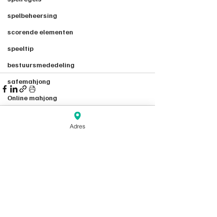
spelbeheersing
scorende elementen
speeltip
bestuursmededeling
safemahjong
Online mahjong
Duplicate Format
Adres
2021
Recente blogposts
Alles weergeven
Corona
2022
Toernooi
Experiment
2023