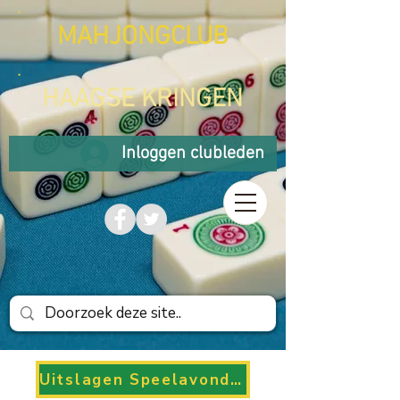
MAHJONGCLUB
HAAGSE KRINGEN
Inloggen clubleden
Uitslagen Speelavonden