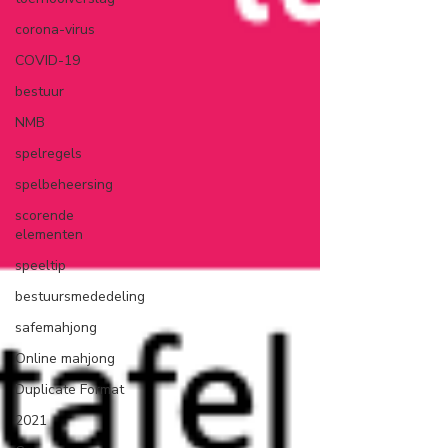
corona-virus
COVID-19
bestuur
NMB
spelregels
spelbeheersing
scorende
elementen
speeltip
bestuursmededeling
safemahjong
Online mahjong
Duplicate Format
2021