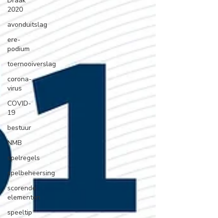
Draak
2020
avonduitslag
ere-
podium
toernooiverslag
corona-
virus
COVID-
19
bestuur
NMB
spelregels
spelbeheersing
scorende
elementen
speeltip