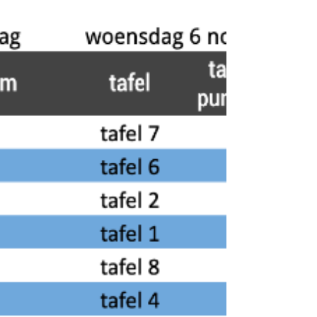
HAAGSE KRINGEN ZET EEN PRACHTIG
TOERNOOI NEER Afgelopen zaterdag 9
november, zette Mahjongclub Haagse Kringen
een pracht van een toernooi...