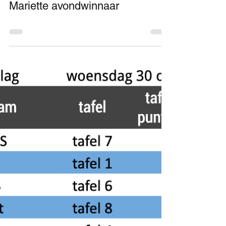
15 nov 2019
0 minuten om te lezen
AVONDUITSLAG
Speelavond 6 november -
Mariette avondwinnaar