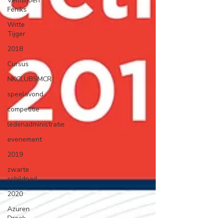
Vermiljoen
Feniks
Witte
Tijger
2018
Cursus
NKCLUBSMCR
speelavond
competitie
ledenadministratie
evenement
2019
zwarte
schildpad
2020
Azuren