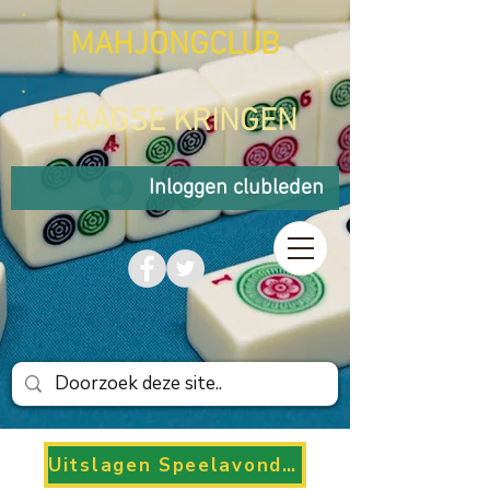
MAHJONGCLUB
HAAGSE KRINGEN
Inloggen clubleden
Uitslagen Speelavonden