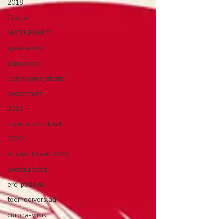
2018
Cursus
NKCLUBSMCR
speelavond
competitie
ledenadministratie
evenement
2019
zwarte schildpad
2020
Azuren Draak 2020
avonduitslag
ere-podium
toernooiverslag
corona-virus