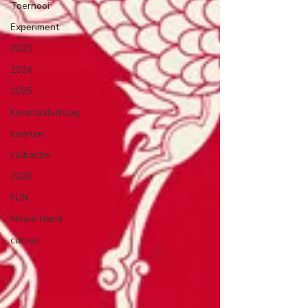
Toernooi
Experiment
2023
2024
2025
Kwartaaluitslag
lustrum
clubactie
2026
FUN
Mooie Hand
cursus