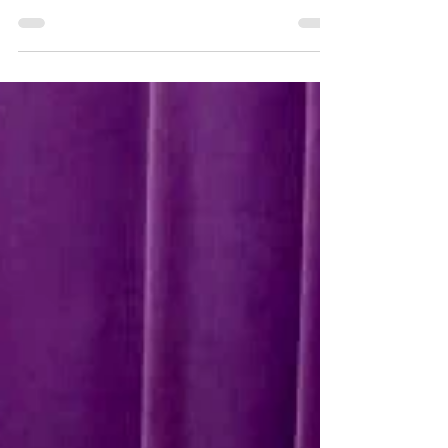
was de laatste speelavond van het seizoen van
de Vermiljoen Phoenix van het Zuiden. Nico is de
avondwinnaar van de speelavond van 24 juni.
Aan de andere drie tafels, wonnen Joyce G, Kim
en Roel. EINDSTAND SEIZOEN VAN DE
VERMILJOEN PHOENIX De laatste speelavond
wist Eva haar voorsprong op haar naaste
concurrenten te behouden en sleept opnieuw
een seizoens titel binnen. Wat overigens nog
opviel is dat Eva maar liefst 6 keer gespeeld he