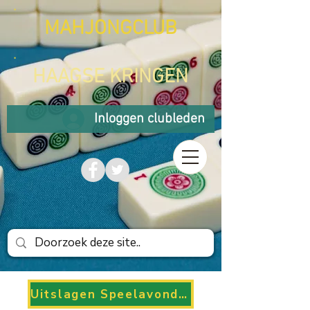
MAHJONGCLUB
HAAGSE KRINGEN
Inloggen clubleden
Uitslagen Speelavonden