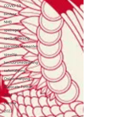
COVID-19
bestuur
NMB
spelregels
spelbeheersing
scorende elementen
speeltip
bestuursmededeling
safemahjong
Online mahjong
Duplicate Format
2021
Corona
2022