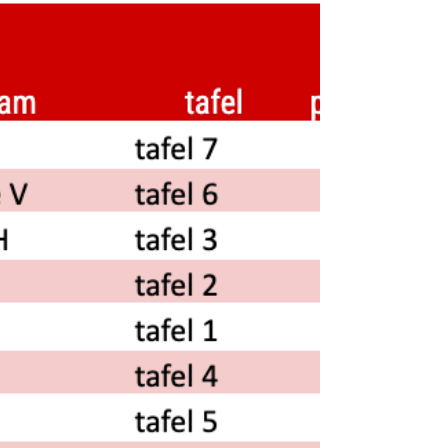
In verband met vakantie en drukte privé is het
publiceren van de uitslagen van de laatste
speelavond op 26 juni en de eindstand voor het...