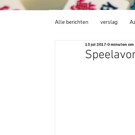
Alle berichten
verslag
Az
13 jul 2017
0 minuten om 
Witte Tijger
2018
C
Speelavon
ledenadministratie
even
avonduitslag
ere-podiu
spelregels
spelbeheersi