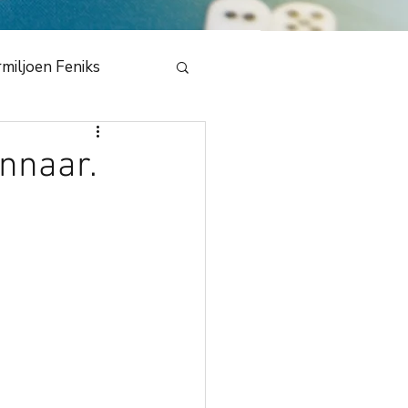
miljoen Feniks
e
nnaar.
en Draak 2020
bestuur
NMB
dedeling