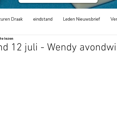
uren Draak
eindstand
Leden Nieuwsbrief
Ver
te lezen
ursus
NKCLUBSMCR
speelavond
competiti
d 12 juli - Wendy avondwi
ement
2019
zwarte schildpad
2020
Azur
m
toernooiverslag
corona-virus
COVID-19
ng
scorende elementen
speeltip
bestuursme