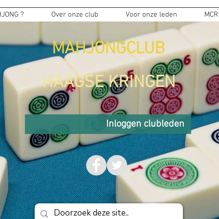
JONG ?
Over onze club
Voor onze leden
MCR
MAHJONGCLUB
HAAGSE KRINGEN
Inloggen clubleden