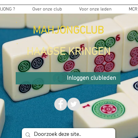
JONG ?
Over onze club
Voor onze leden
MCR
MAHJONGCLUB
HAAGSE KRINGEN
Inloggen clubleden