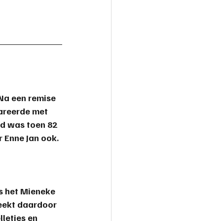
 Na een remise 
pareerde met 
nd was toen 82 
r Enne Jan ook. 
s het Mieneke 
eekt daardoor 
letjes en 