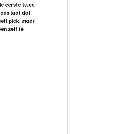
e eerste twee 
ans laat dat 
self pick, maar 
n zelf te 