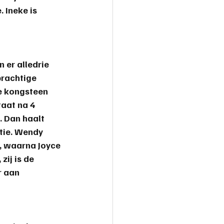
. 
Ineke
 is 
n er alledrie 
prachtige 
e kongsteen 
aat na 4 
. Dan haalt 
tie. Wendy 
, waarna Joyce 
zij is de 
r aan 