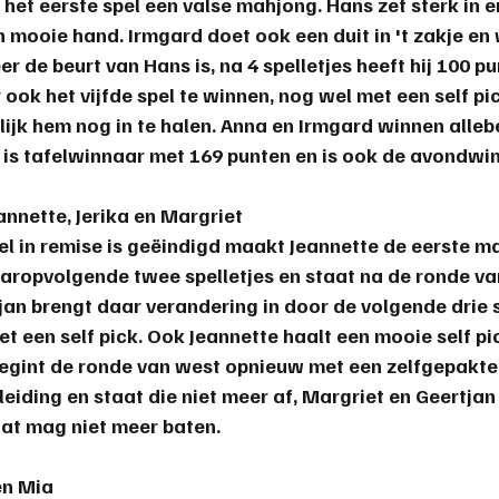
et eerste spel een valse mahjong. Hans zet sterk in e
 mooie hand. Irmgard doet ook een duit in 't zakje en 
r de beurt van Hans is, na 4 spelletjes heeft hij 100 pu
 ook het vijfde spel te winnen, nog wel met een self pick
jk hem nog in te halen. Anna en Irmgard winnen allebe
 is tafelwinnaar met 169 punten en is ook de avondwi
eannette, Jerika en Margriet
el in remise is geëindigd maakt Jeannette de eerste m
aropvolgende twee spelletjes en staat na de ronde va
jan brengt daar verandering in door de volgende drie s
 een self pick. Ook Jeannette haalt een mooie self pic
begint de ronde van west opnieuw met een zelfgepakte 
eiding en staat die niet meer af, Margriet en Geertjan
at mag niet meer baten. 
 en Mia