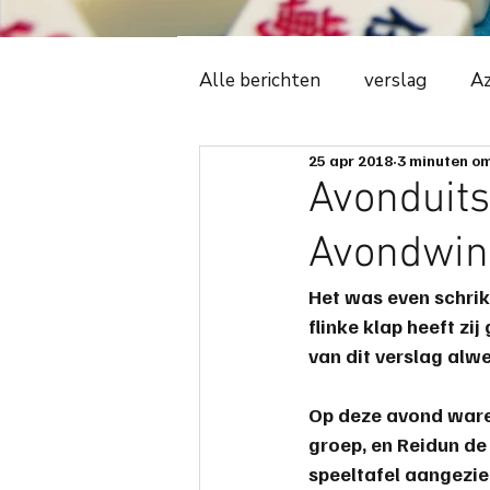
Alle berichten
verslag
Az
25 apr 2018
3 minuten om
Witte Tijger
2018
C
Avonduits
Avondwin
ledenadministratie
even
Het was even schrik
flinke klap heeft zi
avonduitslag
ere-podiu
van dit verslag alw
Op deze avond waren
spelregels
spelbeheersi
groep, en Reidun de 
speeltafel aangezie