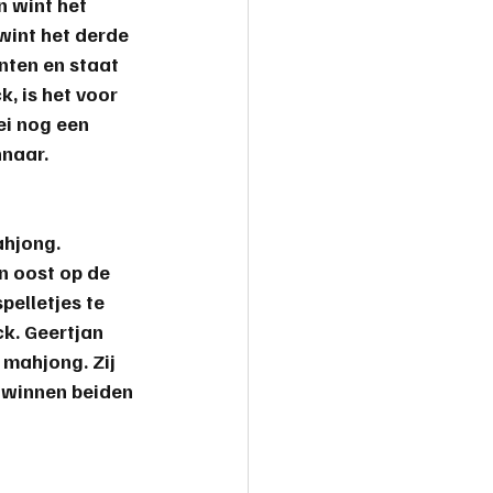
n wint het 
wint het derde 
nten en staat 
, is het voor 
i nog een 
nnaar.
ahjong. 
n oost op de 
pelletjes te 
k. Geertjan 
mahjong. Zij 
 winnen beiden 