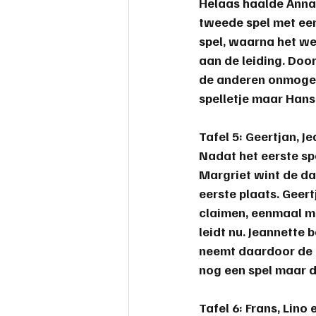
Helaas haalde Anna h
tweede spel met een
spel, waarna het wee
aan de leiding. Door
de anderen onmogeli
spelletje maar 
Hans
Tafel 5: Geertjan, J
Nadat het eerste sp
Margriet wint de da
eerste plaats. Geert
claimen, eenmaal met
leidt nu. 
Jeannette
 
neemt daardoor de l
nog een spel maar d
Tafel 6: Frans, Lino