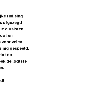
jke Huijsing 
us afgezegd 
e cursisten 
aat en 
 voor velen 
inig gespeeld. 
dat de 
ek de laatste 
en.
ad!