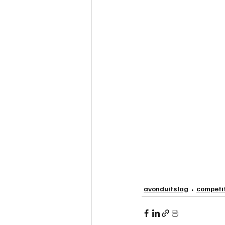
avonduitslag
competi