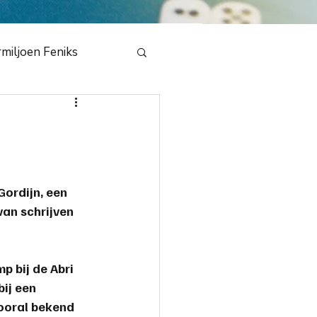
miljoen Feniks
e
en Draak 2020
ordijn, een 
van schrijven 
bestuur
NMB
 bij de Abri 
dedeling
ij een 
vooral bekend 