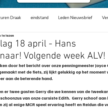
uren Draak
eindstand
Leden Nieuwsbrief
Ver
 te lezen
ursus
NKCLUBSMCR
speelavond
competiti
lag 18 april - Hans
naar! Volgende week ALV!
ement
2019
zwarte schildpad
2020
Azur
ken door het bericht over onze penningmeester Joyce G
j gemaakt met de fiets, zij lijkt gelukkig op het moment 
m
toernooiverslag
corona-virus
COVID-19
eer aan de beterende hand.
 er twee gasten Gerry die we kennen van de tweekamp
ng
scorende elementen
speeltip
bestuursme
schoonzus van onze cursiste Edith.  Gerry schoof aan b
n zij al enige MCR speel ervaring heeft en Reidun die 