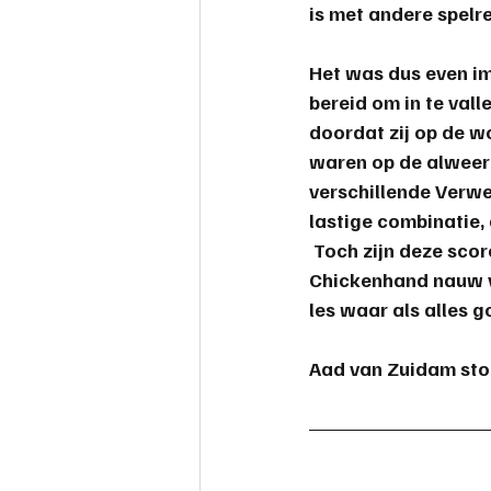
is met andere spelre
safemahjong
Het was dus even im
bereid om in te vall
doordat zij op de w
waren op de alweer 
verschillende Verw
lastige combinatie,
 Toch zijn deze sco
Chickenhand nauw ve
les waar als alles g
Aad van Zuidam ston