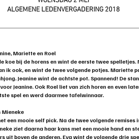
WOENSDAG 2 MEI
ALGEMENE LEDENVERGADERING 2018
anine, Mariette en Roel
de koe bij de horens en wint de eerste twee spelletjes.
an ik ook, en wint de twee volgende potjes. Mariette 
hjong. Jeanine wint de achtste pot. Spannend! De sta
voor Jeanine. Ook Roel liet van zich horen en even late
atste spel en werd daarmee tafelwinnaar.
en Mieneke
et een mooie self pick. Na de twee volgende remises i
Ineke ziet daarna haar kans met een mooie hand en st
s uit boven de anderen. Eva wint de volgende drie spel