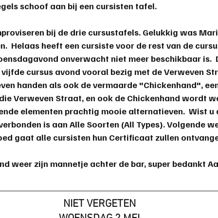
gels schoof aan bij een cursisten tafel.
proviseren bij de drie cursustafels. Gelukkig was Mari
en.  Helaas heeft een cursiste voor de rest van de curs
oensdagavond onverwacht niet meer beschikbaar is.  D
vijfde cursus avond vooral bezig met de Verweven Str
even handen als ook de vermaarde "Chickenhand", een
 die Verweven Straat, en ook de Chickenhand wordt we
rende elementen prachtig mooie alternatieven.  Wist u 
rbonden is aan Alle Soorten (All Types). Volgende we
oed gaat alle cursisten hun Certificaat zullen ontvang
d weer zijn mannetje achter de bar, super bedankt A
NIET VERGETEN