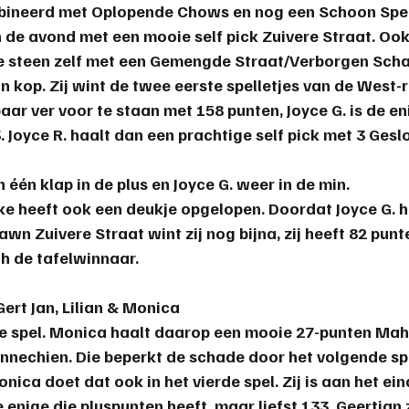
bineerd met Oplopende Chows en nog een Schoon Spel. 
 de avond met een mooie self pick Zuivere Straat. Ook 
 steen zelf met een Gemengde Straat/Verborgen Schat
 kop. Zij wint de twee eerste spelletjes van de West-ro
ar ver voor te staan met 158 punten, Joyce G. is de en
. Joyce R. haalt dan een prachtige self pick met 3 Gesl
n één klap in de plus en Joyce G. weer in de min.
ke heeft ook een deukje opgelopen. Doordat Joyce G. he
awn Zuivere Straat wint zij nog bijna, zij heeft 82 punte
h de 
tafelwinnaar
.
ert Jan, Lilian & Monica
ste spel. Monica haalt daarop een mooie 27-punten Mah
nechien. Die beperkt de schade door het volgende spe
onica doet dat ook in het vierde spel. Zij is aan het ei
enige die pluspunten heeft, maar liefst 133. Geertjan z