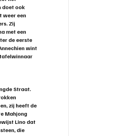
n doet ook 
t weer een 
s. Zij 
na met een 
ter de eerste 
 Annechien wint 
 tafelwinnaar 
ngde Straat. 
rokken 
, zij heeft de 
ste Mahjong 
wijst Lino dat 
steen, die 