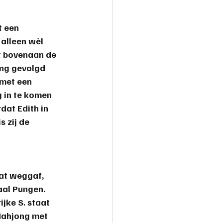
 een 
alleen wèl 
t bovenaan de 
ong gevolgd 
met een 
 in te komen 
dat 
Edith
 in 
 zij de 
aat weggaf, 
aal Pungen. 
jke S. staat 
Mahjong met 