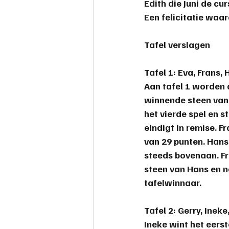
Edith
 die Juni de cu
safemahjong
Een felicitatie waar
Tafel verslagen
Tafel 1: 
Eva, Frans, 
Aan tafel 1 worden 
winnende steen van 
het vierde spel en s
eindigt in remise. 
van 29 punten. Hans 
steeds bovenaan. Fr
steen van Hans en ne
tafelwinnaar
.
Tafel 2: 
Gerry, Ineke
Ineke wint het eers