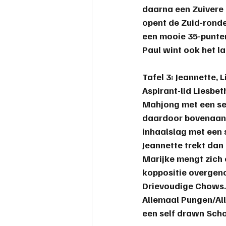
daarna een Zuivere S
opent de Zuid-ronde
een mooie 35-punte
Paul
 wint ook het l
Tafel 3: 
Jeannette, L
Aspirant-lid Liesbet
Mahjong met een self
daardoor bovenaan. 
inhaalslag met een s
Jeannette trekt dan
Marijke mengt zich o
koppositie overgen
Drievoudige Chows. 
Allemaal Pungen/All
een self drawn Scho