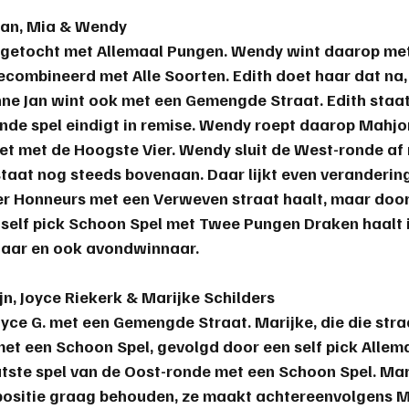
 Jan, Mia & Wendy
zegetocht met Allemaal Pungen. Wendy wint daarop met
ombineerd met Alle Soorten. Edith doet haar dat na, 
Enne Jan wint ook met een Gemengde Straat. Edith staa
gende spel eindigt in remise. Wendy roept daarop Mahj
et met de Hoogste Vier. Wendy sluit de West-ronde af 
staat nog steeds bovenaan. Daar lijkt even verandering
 Honneurs met een Verweven straat haalt, maar door
 self pick Schoon Spel met Twee Pungen Draken haalt is
aar en ook 
avondwinnaar
.
jn, Joyce Riekerk & Marijke Schilders
Joyce G. met een Gemengde Straat. Marijke, die die str
met een Schoon Spel, gevolgd door een self pick Allem
atste spel van de Oost-ronde met een Schoon Spel. Mari
e positie graag behouden, ze maakt achtereenvolgens 