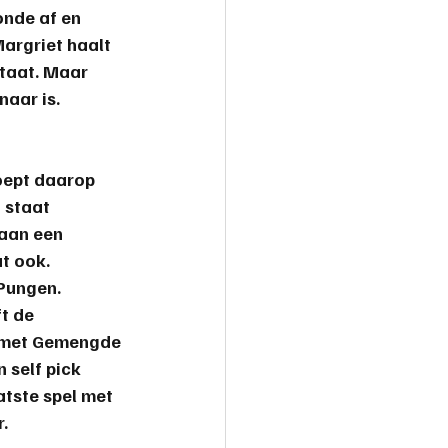
onde af en 
argriet haalt 
taat. Maar 
nnaar
 is.
oept daarop 
 staat 
aan een 
t ook. 
Pungen. 
t de 
e met Gemengde 
self pick 
atste spel met 
r
.