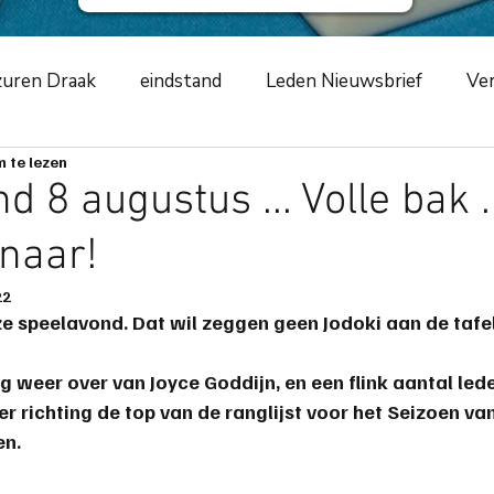
uren Draak
eindstand
Leden Nieuwsbrief
Ver
 te lezen
ursus
NKCLUBSMCR
speelavond
competiti
 8 augustus ... Volle bak ..
naar!
ement
2019
zwarte schildpad
2020
Azur
22
e speelavond. Dat wil zeggen geen Jodoki aan de tafels
m
toernooiverslag
corona-virus
COVID-19
ng
 weer over van Joyce Goddijn, en een flink aantal led
 richting de top van de ranglijst voor het 
Seizoen van
ng
scorende elementen
speeltip
bestuursme
en.