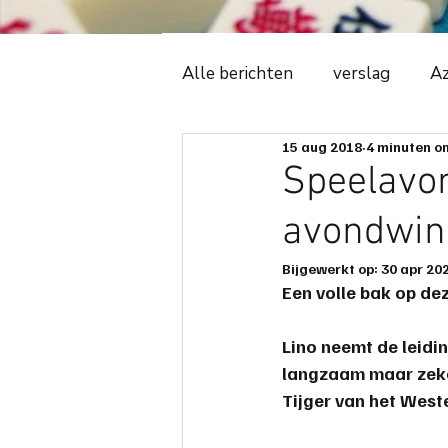
Alle berichten
verslag
Az
15 aug 2018
4 minuten om
Witte Tijger
2018
C
Speelavond
avondwin
ledenadministratie
even
Bijgewerkt op:
30 apr 20
Een volle bak op dez
avonduitslag
ere-podiu
Lino
 neemt de 
leidi
langzaam maar zeker
spelregels
spelbeheersi
Tijger
 van het West