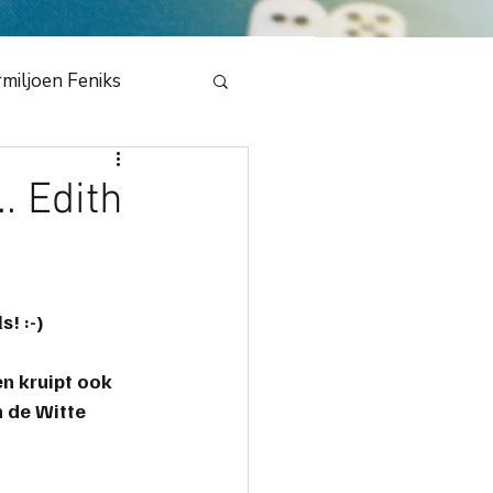
miljoen Feniks
e
. Edith
en Draak 2020
! :-)
bestuur
NMB
en kruipt ook 
 de Witte 
dedeling