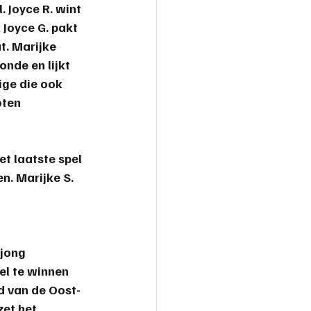
Joyce R. wint 
Joyce G. pakt 
. Marijke 
nde en lijkt 
ige die ook 
oten 
t laatste spel 
n. 
Marijke S.
jong 
l te winnen 
nd van de Oost-
et het 