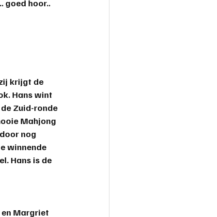
.. goed hoor.. 
j krijgt de 
ok. Hans wint 
n de Zuid-ronde 
 mooie Mahjong 
rdoor nog 
 de winnende 
l. 
Hans
 is de 
 en Margriet 