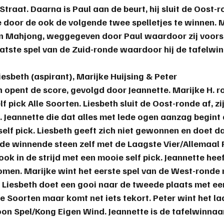
traat. Daarna is Paul aan de beurt, hij sluit de Oost-r
 door de ook de volgende twee spelletjes te winnen. M
n Mahjong, weggegeven door Paul waardoor zij voors
aatste spel van de Zuid-ronde waardoor hij de 
tafelwi
iesbeth (aspirant), Marijke Huijsing & Peter
h opent de score, gevolgd door Jeannette. Marijke H. r
 pick Alle Soorten. Liesbeth sluit de Oost-ronde af, zij
Jeannette die dat alles met lede ogen aanzag begint 
elf pick. Liesbeth geeft zich niet gewonnen en doet da
 de winnende steen zelf met de Laagste Vier/Allemaal 
ok in de strijd met een mooie self pick. Jeannette heef
omen. Marijke wint het eerste spel van de West-rond
Liesbeth doet een gooi naar de tweede plaats met een 
e Soorten maar komt net iets tekort. Peter wint het la
on Spel/Kong Eigen Wind. 
Jeannette
 is de 
tafelwinnaa