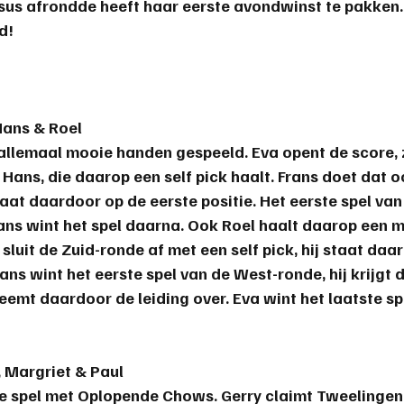
rsus afrondde heeft haar 
eerste avondwinst
 te pakken.
d!
Hans & Roel
allemaal mooie handen gespeeld. Eva opent de score, zi
Hans, die daarop een self pick haalt. Frans doet dat o
taat daardoor op de eerste positie. Het eerste spel va
Frans wint het spel daarna. Ook Roel haalt daarop een
sluit de Zuid-ronde af met een self pick, hij staat daa
ans wint het eerste spel van de West-ronde, hij krijgt
emt daardoor de leiding over. Eva wint het laatste spe
, Margriet & Paul
te spel met Oplopende Chows. Gerry claimt Tweelingen