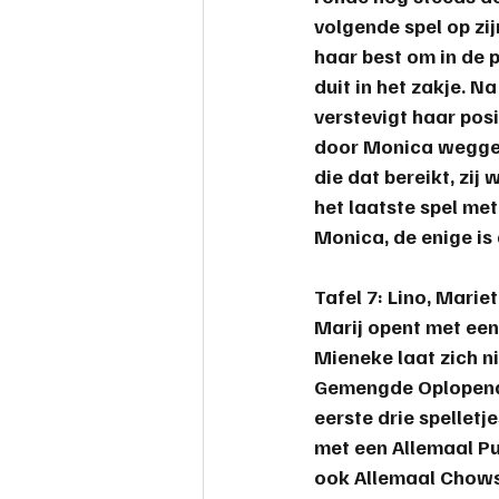
volgende spel op zi
haar best om in de 
duit in het zakje. Na
verstevigt haar pos
door Monica weggegev
die dat bereikt, zij
het laatste spel me
Monica
, de enige is
Tafel 7: 
Lino, Marie
Marij opent met ee
Mieneke laat zich n
Gemengde Oplopende 
eerste drie spellet
met een Allemaal Pu
ook Allemaal Chows 