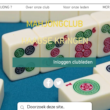
JONG ?
Over onze club
Voor onze leden
MCR
MAHJONGCLUB
HAAGSE KRINGEN
Inloggen clubleden