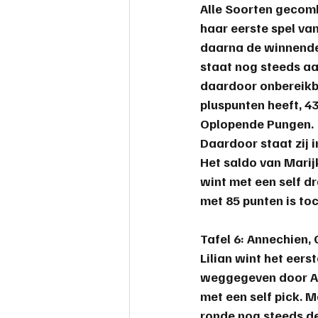
Alle Soorten gecom
haar eerste spel van
daarna de winnende
staat nog steeds aan
daardoor onbereikba
pluspunten heeft, 43
Oplopende Pungen. 
Daardoor staat zij i
Het saldo van Marij
wint met een self dr
met 85 punten is toc
Tafel 6: 
Annechien, G
Lilian wint het eer
weggegeven door An
met een self pick. M
ronde nog steeds de 