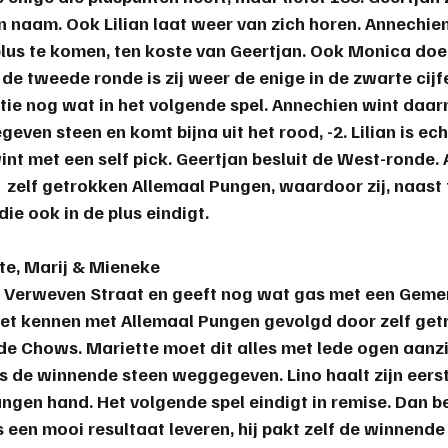
jn naam. Ook Lilian laat weer van zich horen. Annechie
plus te komen, ten koste van Geertjan. Ook Monica doe
 de tweede ronde is zij weer de enige in de zwarte cijfer
itie nog wat in het volgende spel. Annechien wint daar
en steen en komt bijna uit het rood, -2. Lilian is ech
 wint met een self pick. Geertjan besluit de West-ronde.
t  zelf getrokken Allemaal Pungen, waardoor zij, naast
 die ook in de plus eindigt.
tte, Marij & Mieneke
n Verweven Straat en geeft nog wat gas met een Geme
iet kennen met Allemaal Pungen gevolgd door zelf get
Chows. Mariette moet dit alles met lede ogen aanzien
jes de winnende steen weggegeven. Lino haalt zijn eer
ngen hand. Het volgende spel eindigt in remise. Dan be
een mooi resultaat leveren, hij pakt zelf de winnende 