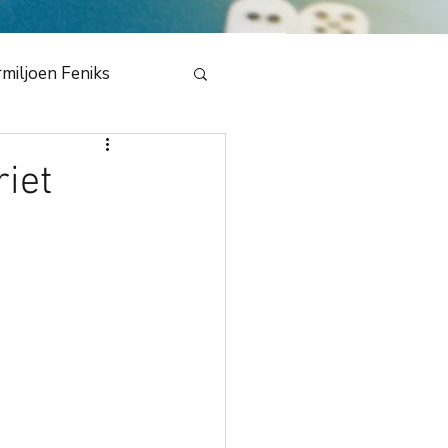
miljoen Feniks
e
iet
en Draak 2020
bestuur
NMB
dedeling