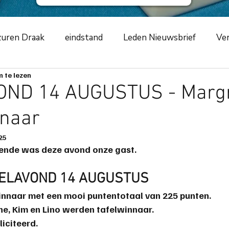
uren Draak
eindstand
Leden Nieuwsbrief
Ver
 te lezen
ursus
NKCLUBSMCR
speelavond
competiti
ND 14 AUGUSTUS - Margr
naar
ement
2019
zwarte schildpad
2020
Azur
25
kende was deze avond onze gast.
m
toernooiverslag
corona-virus
COVID-19
EELAVOND 14 AUGUSTUS
innaar met een mooi puntentotaal van 225 punten.
ng
scorende elementen
speeltip
bestuursme
ne
, 
Kim
 en 
Lino
 werden tafelwinnaar.
liciteerd.