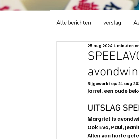
Alle berichten
verslag
Az
25 aug 2024
1 minuten om
Witte Tijger
2018
C
SPEELAVO
avondwin
ledenadministratie
even
Bijgewerkt op:
21 aug 20
Jarrel
, een oude be
avonduitslag
ere-podiu
UITSLAG SP
Margriet
 is avondw
spelregels
spelbeheersi
Ook 
Eva
, 
Paul
, 
Jeani
Allen van harte gefe