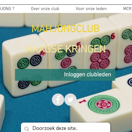
JONG ?
Over onze club
Voor onze leden
MCR
MAHJONGCLUB
HAAGSE KRINGEN
Inloggen clubleden