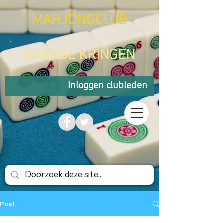
MAHJONGCLUB
HAAGSE KRINGEN
Inloggen clubleden
Post