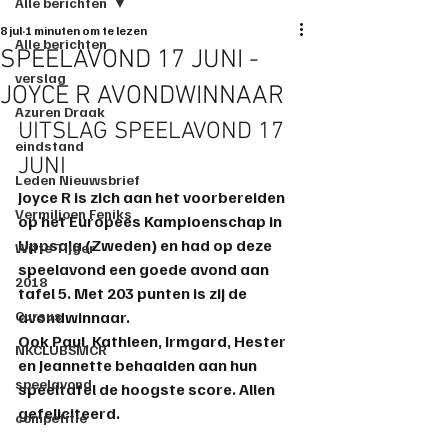
Alle berichten
8 jul
1 minuten om te lezen
Alle berichten
SPEELAVOND 17 JUNI -
verslag
JOYCE R AVONDWINNAAR
Azuren Draak
UITSLAG SPEELAVOND 17 
eindstand
JUNI
Leden Nieuwsbrief
Joyce R is zich aan het voorbereiden 
Vermiljoen Feniks
op het Europees Kampioenschap in 
Uppsala (Zweden) en had op deze 
Witte Tijger
speelavond een goede avond aan 
2018
tafel 5. Met 203 punten is zij de 
Cursus
avondwinnaar.
Ook Paul, Kathleen, Irmgard, Hester 
NKCLUBSMCR
en Jeannette behaalden aan hun 
speelavond
speeltafel de hoogste score. Allen 
gefeliciteerd.
competitie