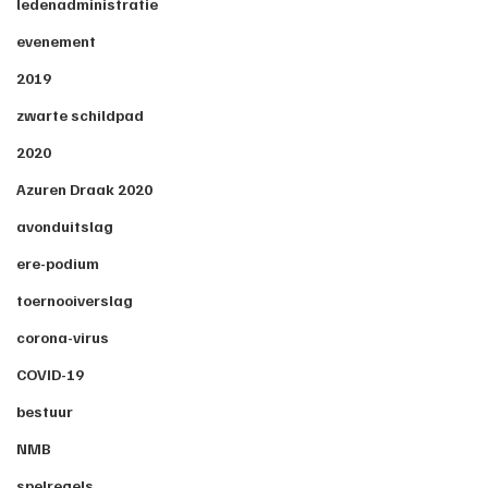
ledenadministratie
evenement
2019
zwarte schildpad
2020
Azuren Draak 2020
avonduitslag
ere-podium
toernooiverslag
corona-virus
COVID-19
bestuur
NMB
spelregels