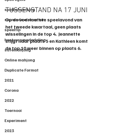
TUSSENSTAND NA 17 JUNI
spelbeheersing
Op de voorlaatste speelavond van 
scorende elementen
het tweede kwartaal, geen plaats 
speeltip
wisselingen in de top 4.  Jeannette 
bestuursmededeling
stijgt naar plaats 5 en Kathleen komt 
de top 10 weer binnen op plaats 6.
safemahjong
Online mahjong
Duplicate Format
2021
Corona
2022
Toernooi
Experiment
2023