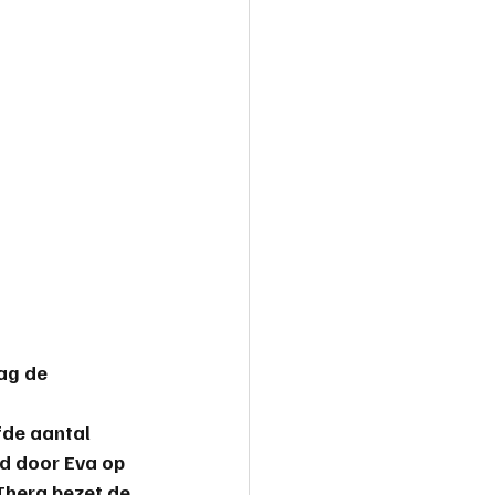
ag de 
fde aantal 
d door 
Eva
 op 
Thera
 bezet de 