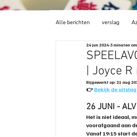
Alle berichten
verslag
Az
24 jun 2024
3 minuten om
Witte Tijger
2018
C
SPEELAVO
| Joyce 
ledenadministratie
even
Bijgewerkt op:
21 aug 20
👉️ 
Bekijk de uitslag
avonduitslag
ere-podiu
26 JUNI - AL
Het is niet ideaal,
spelregels
spelbeheersi
voorafgaand aan de
Vanaf 19:15 start de