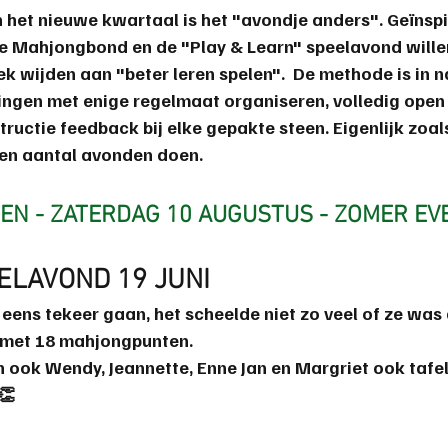
 het nieuwe kwartaal is het "avondje anders". Geïnspi
de Mahjongbond en de "
Play & Learn
" speelavond wille
 wijden aan "beter leren spelen".  De methode is in n
ingen met enige regelmaat organiseren, volledig open 
tructie feedback bij elke gepakte steen. Eigenlijk zoals
een aantal avonden doen.
TEN - ZATERDAG 10 AUGUSTUS - ZOMER E
ELAVOND 19 JUNI
 eens tekeer gaan, het scheelde niet zo veel of ze wa
r met 18 mahjongpunten.
 ook 
Wendy
, 
Jeannette
, 
Enne Jan
 en 
Margriet
 ook tafe
👏