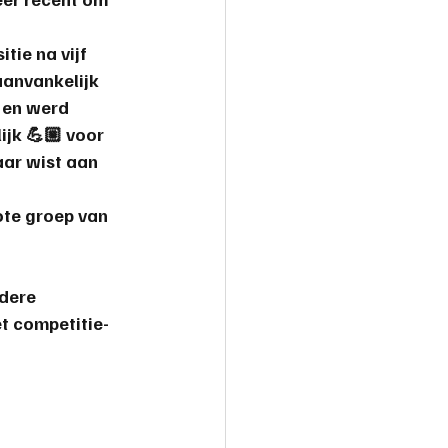
tie na vijf 
aanvankelijk 
 en werd 
ijk 
💪🏼 
voor 
ar wist aan 
te groep van 
dere 
t competitie-