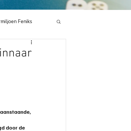
miljoen Feniks
e
innaar
en Draak 2020
bestuur
NMB
i aanstaande, 
dedeling
gd door de 