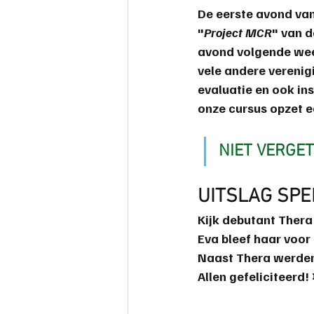
De eerste avond van
"
Project MCR
" van 
avond volgende week
vele andere verenig
evaluatie en ook ins
onze cursus opzet 
NIET VERGE
UITSLAG SPE
Kijk debutant 
Thera
Eva
 bleef haar voo
Naast Thera werden
Allen gefeliciteerd! 