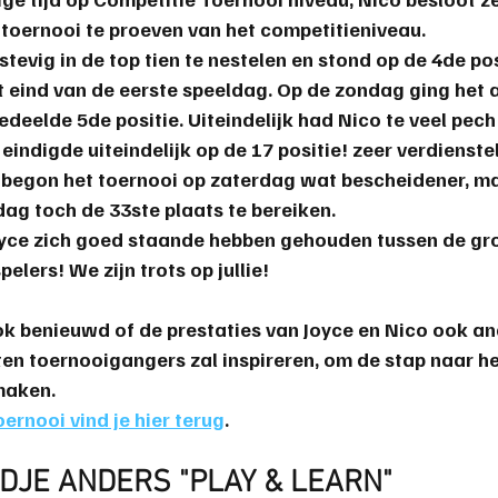
toernooi te proeven van het competitieniveau.
 stevig in de top tien te nestelen en stond op de 4de posi
 eind van de eerste speeldag. Op de zondag ging het 
deelde 5de positie. Uiteindelijk had Nico te veel pech
eindigde uiteindelijk op de 17 positie! 
zeer verdienstel
R begon het toernooi op zaterdag wat bescheidener, ma
dag toch de 33ste plaats te bereiken.
oyce zich goed staande hebben gehouden tussen de gro
pelers! 
We zijn trots op jullie!
ook benieuwd of de prestaties van Joyce en Nico ook an
en toernooigangers zal inspireren, om de stap naar he
maken.
oernooi vind je hier terug
.
NDJE ANDERS "PLAY & LEARN"