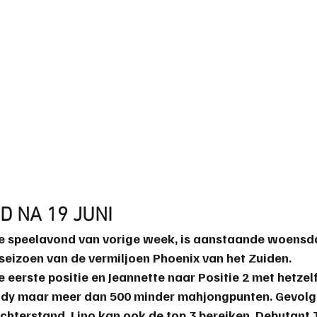
 NA 19 JUNI
e speelavond van vorige week, is aanstaande woensd
seizoen van de vermiljoen Phoenix van het Zuiden.
e eerste positie en 
Jeannette
 naar Positie 2 met hetzel
ndy maar meer dan 500 minder mahjongpunten. Gevolg
achterstand. 
Lino
 kan ook de top 3 bereiken. Debutant 