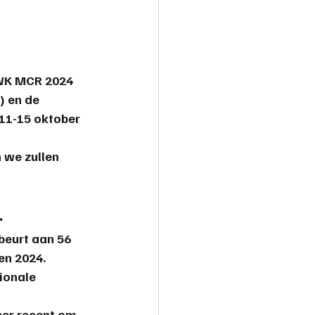
 WK MCR 2024 
 en de 
 11-15 oktober 
 we zullen 
.
beurt aan 56 
en 2024
.
ionale 
eer recent om  