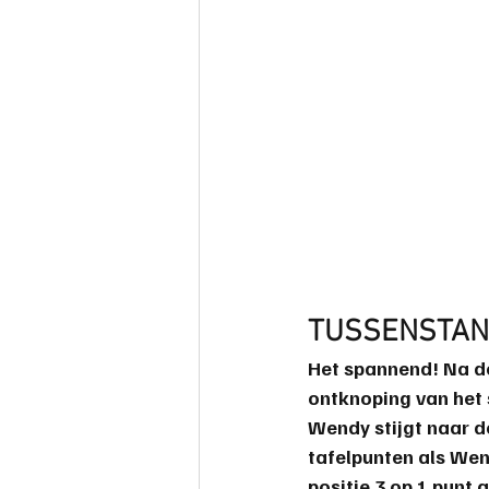
TUSSENSTAND
Het spannend! Na d
ontknoping van het 
Wendy
 stijgt naar d
tafelpunten als We
positie 3 op 1 punt 