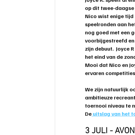
op dit twee-daagse 
Nico
 wist enige tijd
speelronden aan het
nog goed met een ge
voorbijgestreefd en 
zijn debuut.
  Joyce 
het eind van de zon
Mooi dat Nico en J
ervaren competities
We zijn natuurlijk 
ambitieuze recreant
toernooi niveau te 
De
 uitslag van het t
3 JULI - AVO