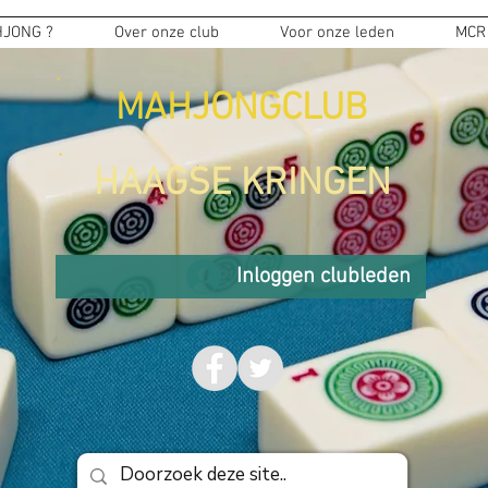
JONG ?
Over onze club
Voor onze leden
MCR
MAHJONGCLUB
HAAGSE KRINGEN
Inloggen clubleden