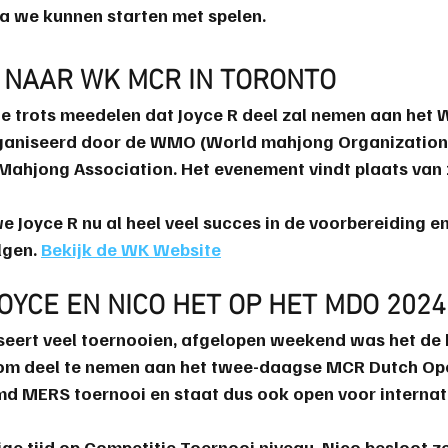
a we kunnen starten met spelen.
 NAAR WK MCR IN TORONTO
e trots meedelen dat Joyce R deel zal nemen aan het
aniseerd door de 
WMO
 (World mahjong Organization)
Mahjong Association
. Het evenement vindt plaats van
 Joyce R nu al heel veel succes in de voorbereiding en
gen. 
Bekijk de WK Website
OYCE EN NICO HET OP HET MDO 2024
seert veel toernooien, afgelopen weekend was het de 
 om deel te nemen aan het twee-daagse 
MCR Dutch Op
d MERS toernooi en staat dus ook open voor internat
nige tijd op Competitie Toernooi niveau, 
Nico
 besloot z