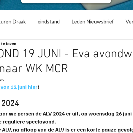
uren Draak
eindstand
Leden Nieuwsbrief
Ver
 te lezen
ursus
NKCLUBSMCR
speelavond
competiti
ND 19 JUNI - Eva avondw
R naar WK MCR
ement
2019
zwarte schildpad
2020
Azur
25
 van 12 juni hier
!
m
toernooiverslag
corona-virus
COVID-19
V 2024
 maar we persen de ALV 2024 er uit, op woensdag 26 jun
ng
scorende elementen
speeltip
bestuursme
 reguliere speelavond.
 ALV, na afloop van de ALV is er een korte pauze gevol