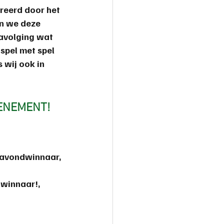
reerd door het 
n we deze 
avolging wat 
spel met spel 
 wij ook in 
VENEMENT!
s avondwinnaar, 
lwinnaar!, 