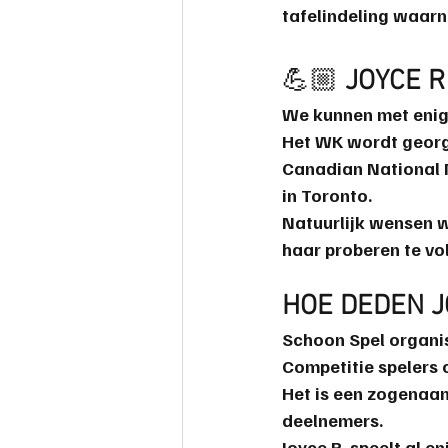
tafelindeling waarn
safemahjong
💪🏼 
JOYCE R
We kunnen met enig
Het WK wordt georg
Canadian National 
in Toronto.
Natuurlijk wensen we
haar proberen te vol
HOE DEDEN J
Schoon Spel
 organi
Competitie spelers
Het is een zogenaam
deelnemers.
Joyce R
. speelt al e