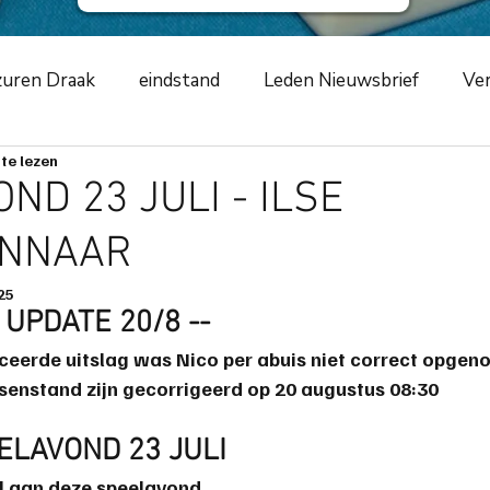
uren Draak
eindstand
Leden Nieuwsbrief
Ver
te lezen
ursus
NKCLUBSMCR
speelavond
competiti
ND 23 JULI - ILSE
INNAAR
ement
2019
zwarte schildpad
2020
Azur
25
 UPDATE 20/8 --
m
toernooiverslag
corona-virus
COVID-19
iceerde uitslag was Nico per abuis niet correct opgen
senstand zijn gecorrigeerd op 20 augustus 08:30
ng
scorende elementen
speeltip
bestuursme
ELAVOND 23 JULI
l aan deze speelavond.