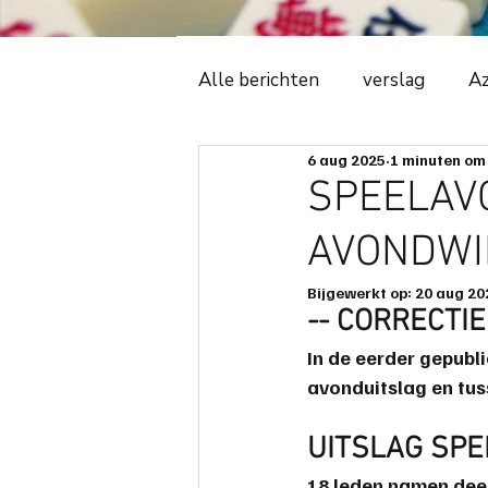
Alle berichten
verslag
Az
6 aug 2025
1 minuten om 
Witte Tijger
2018
C
SPEELAVO
AVONDW
ledenadministratie
even
Bijgewerkt op:
20 aug 20
-- CORRECTIE
avonduitslag
ere-podiu
In de eerder gepubl
avonduitslag en tus
spelregels
spelbeheersi
UITSLAG SPE
18 leden namen dee