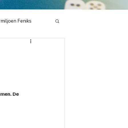
miljoen Feniks
e
en Draak 2020
bestuur
NMB
omen. De 
dedeling