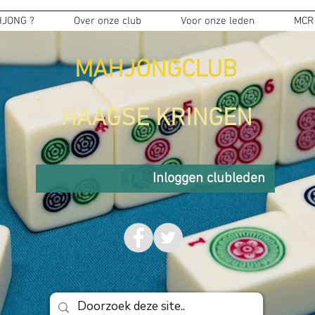
JONG ?
Over onze club
Voor onze leden
MCR
MAHJONGCLUB
HAAGSE KRINGEN
Inloggen clubleden