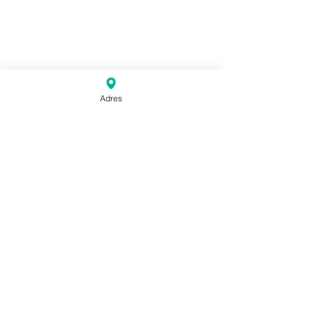
Adres
speelavond
competitie
Cursus