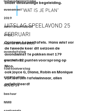
ledenadministratie
onder deskundige begeleiding.
evenement
"WAT IS JE PLAN"
2019
UITSLAG SPEELAVOND 25 
zwarte schildpad
FEBRUARI
2020
Opnieuw 6 speeltafels.  Hans wist vor 
Azuren Draak 2020
de tweede keer dit seizoen de 
avonduitslag
avondwinst te pakken met 179 
punten. 22 punten voorsprong op 
ere-podium
Nico.
toernooiverslag
ook Joyce G, Diana, Robin en Monique 
corona-virus
vdA werden tafelwinnaar, allen 
gefeliciteerd!
COVID-19
bestuur
NMB
spelregels