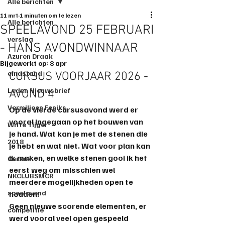
Alle berichten
11 mrt
1 minuten om te lezen
Alle berichten
SPEELAVOND 25 FEBRUARI
verslag
- HANS AVONDWINNAAR
Azuren Draak
Bijgewerkt op:
8 apr
eindstand
CURSUS VOORJAAR 2026 - 
Leden Nieuwsbrief
AVOND 4
Vermiljoen Feniks
Op de vierde cursusavond werd er 
vooral ingegaan op het bouwen van 
Witte Tijger
je hand. Wat kan je met de stenen die 
2018
je hebt en wat niet. Wat voor plan kan 
ik maken, en welke stenen gooi ik het 
Cursus
eerst weg om misschien wel 
NKCLUBSMCR
meerdere mogelijkheden open te 
speelavond
houden.
Geen nieuwe scorende elementen, er 
competitie
werd vooral veel open gespeeld 