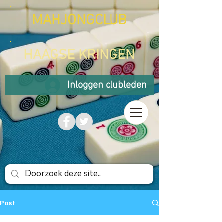
MAHJONGCLUB
HAAGSE KRINGEN
Inloggen clubleden
Post