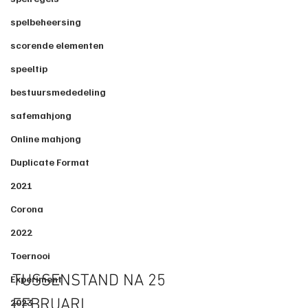
spelbeheersing
scorende elementen
speeltip
bestuursmededeling
safemahjong
Online mahjong
Duplicate Format
2021
Corona
2022
Toernooi
TUSSENSTAND NA 25 
Experiment
FEBRUARI
2023