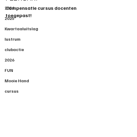
Compensatie cursus docenten 
2024
toegepast!
2025
Kwartaaluitslag
lustrum
clubactie
2026
FUN
Mooie Hand
cursus