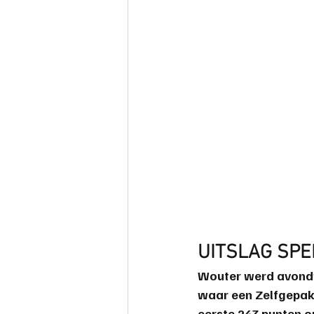
UITSLAG SPE
Wouter werd avondwi
waar een Zelfgepak
eerste 243 punten o