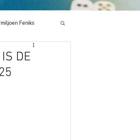
miljoen Feniks
e
IS DE
25
en Draak 2020
bestuur
NMB
dedeling