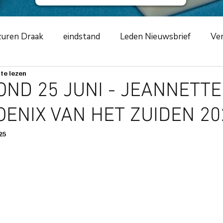
uren Draak
eindstand
Leden Nieuwsbrief
Ver
te lezen
ursus
NKCLUBSMCR
speelavond
competiti
ND 25 JUNI - JEANNETTE 
ENIX VAN HET ZUIDEN 20
ement
2019
zwarte schildpad
2020
Azur
25
m
toernooiverslag
corona-virus
COVID-19
ng
scorende elementen
speeltip
bestuursme