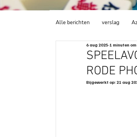
Alle berichten
verslag
Az
6 aug 2025
1 minuten om 
Witte Tijger
2018
C
SPEELAVO
RODE PHO
ledenadministratie
even
Bijgewerkt op:
21 aug 20
avonduitslag
ere-podiu
spelregels
spelbeheersi