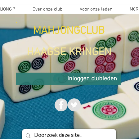
JONG ?
Over onze club
Voor onze leden
MCR
MAHJONGCLUB
HAAGSE KRINGEN
Inloggen clubleden