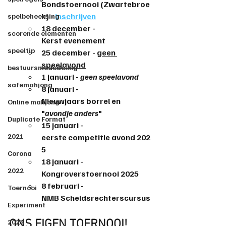
Bondstoernooi
 (Zwartebroe
k) - 
inschrijven
spelbeheersing
18 december - 
scorende elementen
Kerst
evenement
speeltip
25 december - 
geen 
speelavond
bestuursmededeling
1 januari - 
geen speelavond
safemahjong
8 januari - 
Nieuwjaars
borrel
 en 
Online mahjong
"
avondje
anders
"
Duplicate Format
15 januari - 
2021
eerste
competitie
avond
202
5
Corona
18 januari - 
2022
Kongroverstoernooi 2025
8 februari - 
Toernooi
NMB
Scheidsrechterscursus
Experiment
2023
ONS EIGEN TOERNOOI!