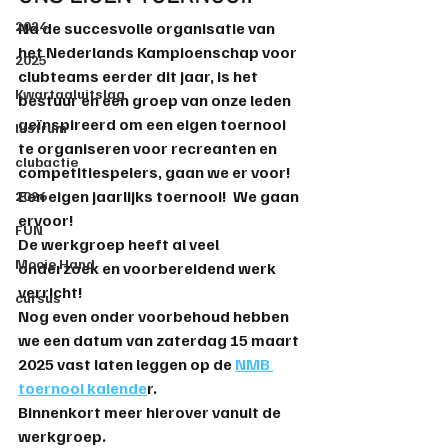
2024
Na de succesvolle organisatie van 
het Nederlands Kampioenschap voor 
2025
clubteams eerder dit jaar, is het 
Kwartaaluitslag
bestuur en een groep van onze leden 
geïnspireerd om een eigen toernooi 
lustrum
te organiseren voor recreanten en 
clubactie
competitiespelers, gaan we er voor!
Een eigen jaarlijks toernooi!  We gaan 
2026
ervoor!
FUN
De werkgroep heeft al veel 
Mooie Hand
onderzoek en voorbereidend werk 
verricht!
cursus
Nog even 
onder voorbehoud
 hebben 
we een d
atum van zaterdag 15 maart 
2025
 vast laten leggen op de 
NMB 
toernooi kalende
r.  
Binnenkort meer hierover vanuit de 
werkgroep.