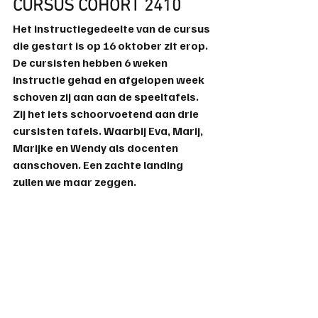
CURSUS COHORT 2410 
Het instructiegedeelte van de cursus 
die gestart is op 16 oktober zit erop. 
De cursisten hebben 6 weken 
instructie gehad en afgelopen week 
schoven zij aan aan de speeltafels.  
Zij het iets schoorvoetend aan 
drie
cursisten
tafels
. Waarbij 
Eva
, 
Marij
, 
Marijke
 en 
Wendy
 als docenten 
aanschoven. Een zachte landing 
zullen we maar zeggen.