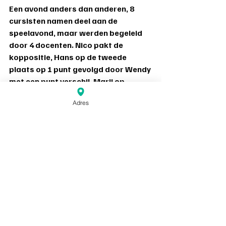
Een avond anders dan anderen, 8 
cursisten namen deel aan de 
speelavond, maar werden begeleid 
door 4 docenten. Nico pakt de 
koppositie, Hans op de tweede 
plaats op 1 punt gevolgd door Wendy 
met een punt verschil. Marij op 
plaats vier met 25 punten, Eva op 
Adres
plaats 5 met 24 punten. Liesbeth op 
plaats 6 met 24 punten.
Docenten compensatie: alle docenten die 
op enig moment met meerdere cursisten 
aan tafel speelden en feitelijk instructie 
uitvoerden ontvangen compensatie 
aangegeven met 
(d)
.