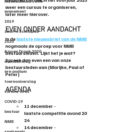
besloten om ook in het voorjaar 2025 
ledenadministratie
weer een cursus te organiseren, 
evenement
later meer hierover.
2019
EVEN ONDER AANDACHT
zwarte schildpad
In de 
laatste nieuwsbrief van de NMB
2020
nogmaals de 
oproep voor NMB 
Azuren Draak 2020
bestuursleden
.  Lijkt het je wat? 
Spreek dan even een van onze 
avonduitslag
bestuursleden aan (Marijke, Paul of 
ere-podium
Peter)
toernooiverslag
AGENDA
corona-virus
COVID-19
11 december - 
bestuur
laatste
competitie
avond
20
24
NMB
14 december - 
spelregels