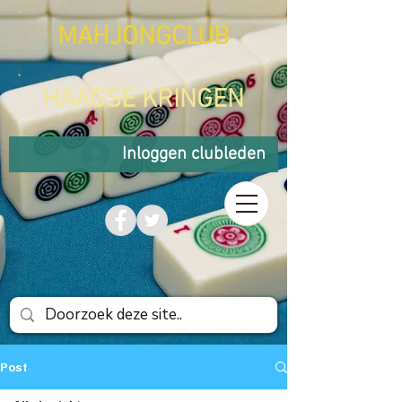
MAHJONGCLUB
HAAGSE KRINGEN
Inloggen clubleden
Post