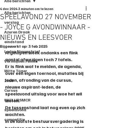
Alle berichten
4 dec 2024
3 minuten om te lezen
Alle berichten
SPEELAVOND 27 NOVEMBER
verslag
- JOYCE G AVONDWINNAAR -
Azuren Draak
NIEUWS EN LEESVOER
eindstand
Bijgewerkt op:
3 feb 2025
Leden Nieuwsbrief
Afgelopen week ondanks een flink 
aantal afwezigen toch 7 tafels. 
Vermiljoen Feniks
Er is flink wat te melden, de agenda, 
Witte Tijger
over een eigen toernooi, mutaties bij 
leden, afronding van de cursus, 
2018
nieuwe aspirant-leden, de 
Cursus
speelavond uitslag voor woe het wil 
NKCLUBSMCR
weten.
De tussenstand laat nog even op zich 
speelavond
wachten.
competitie
In de laatste bestuursvergadering is 