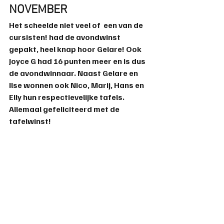
NOVEMBER
Het scheelde niet veel of  een van de 
cursisten! had de avondwinst 
gepakt, heel knap hoor 
Gelare
! Ook 
Joyce
G
 had 16 punten meer en is dus 
de avondwinnaar. Naast 
Gelare
 en 
Ilse wonnen ook 
Nico
, 
Marij
, 
Hans
 en 
Elly
 hun respectievelijke tafels.
Allemaal gefeliciteerd met de 
tafelwinst!