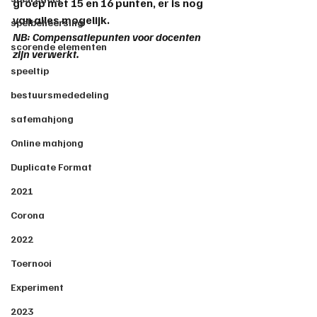
groep met 15 en 16 punten, er is nog 
van alles mogelijk.
spelbeheersing
NB: Compensatiepunten voor docenten 
scorende elementen
zijn verwerkt.
speeltip
bestuursmededeling
safemahjong
Online mahjong
Duplicate Format
2021
Corona
2022
Toernooi
Experiment
2023