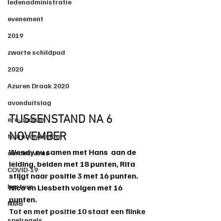
ledenadministratie
evenement
2019
zwarte schildpad
2020
Azuren Draak 2020
avonduitslag
TUSSENSTAND NA 6 
ere-podium
NOVEMBER
toernooiverslag
Wendy
 nu 
samen
 met 
Hans
  aan de 
corona-virus
leiding, beiden met 18 punten, 
Rita
COVID-19
stijgt naar positie 3 met 16 punten.  
bestuur
Nico
 en 
Liesbeth
 volgen met 16 
punten.
NMB
Tot en met positie 10 staat een flinke 
spelregels