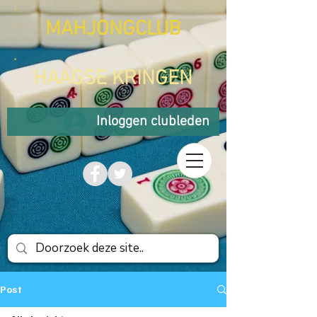
MAHJONGCLUB
HAAGSE KRINGEN
Inloggen clubleden
Post