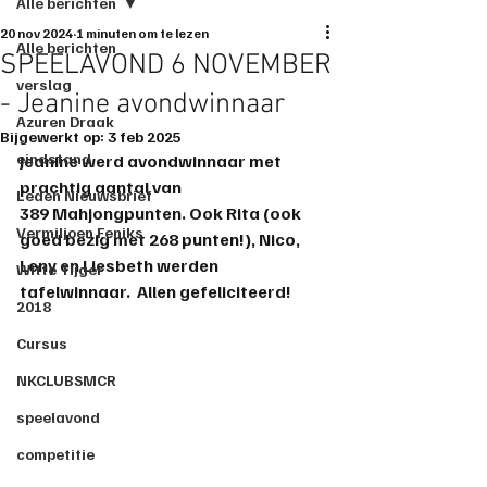
Alle berichten
20 nov 2024
1 minuten om te lezen
Alle berichten
SPEELAVOND 6 NOVEMBER
verslag
- Jeanine avondwinnaar
Azuren Draak
Bijgewerkt op:
3 feb 2025
eindstand
Jeanine
 werd avondwinnaar met 
prachtig aantal van 
Leden Nieuwsbrief
389
 Mahjongpunten. Ook 
Rita (ook 
Vermiljoen Feniks
goed bezig met 268 punten!)
, 
Nico
, 
Leny
 en 
Liesbeth
 werden 
Witte Tijger
tafelwinnaar.  Allen gefeliciteerd!
2018
Cursus
NKCLUBSMCR
speelavond
competitie