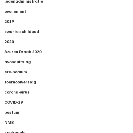
ledenadministratie
evenement
2019
zwarte schildpad
2020
Azuren Draak 2020
avonduitslag
ere-podium
toernooiverslag
corona-virus
COVID-19
bestuur
NMB
spelregels