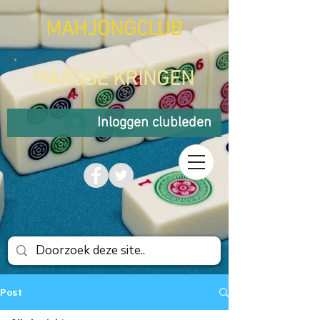
MAHJONGCLUB
HAAGSE KRINGEN
Inloggen clubleden
Post