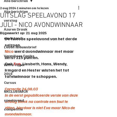
Alle berichten
2 aug 2024
1 minuten om te lezen
Alle berichten
UITSLAG SPEELAVOND 17
verslag
JULI - NICO AVONDWINNAAR
Azuren Draak
Bijgewerkt op:
21 aug 2025
eindstand
De tweede speelavond van het derde 
seizoen.
Leden Nieuwsbrief
Nico
 werd 
avondwinnaar
 met maar 
Vermiljoen Feniks
liefst 
315
 punten.
Ook 
Eva
, 
Liesbeth
, 
Hans
, 
Wendy
, 
Witte Tijger
Irmgard
 en 
Hester
 wisten het tot 
2018
tafelwinnaar te schoppen.
Cursus
Correctie 24.08.03
NKCLUBSMCR
In de eerst gepubliceerde versie van deze 
speelavond
uitslag bleek na controle een fout te 
zitten, hierdoor is niet Eva maar Nico de 
competitie
avondwinnaar.