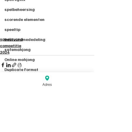
spelbeheersing
scorende elementen
speeltip
speelavond
bestuursmededeling
competitie
safemahjong
2024
Online mahjong
Duplicate Format
2021
Adres
Corona
Recente blogposts
Alles weergeven
2022
Toernooi
Experiment
2023