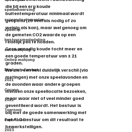
die bij een erg koude 
spelbeheersing
buitentemperatuur minimaal wordt 
scorende elementen
geopend (zo veel als nodig of zo 
weinig als kan), maar wel genoeg om 
speeltip
de gemeten CO2 waarde op een 
bestuursmededeling
redelijk peil te houden.  
Geen onnodig koude tocht meer en 
safemahjong
een goede temperatuur van ± 21 
Online mahjong
graden.
Duplicate Format
We zien een heel duidelijk verschil (via 
metingen) met onze speelavonden en 
2021
de avonden waar andere groepen 
Corona
mensen onze speellocatie bezoeken, 
maar waar niet of veel minder goed 
2022
geventileerd wordt. Het bestuur is 
Toernooi
blij met de goede samenwerking met 
het ALO bestuur om dit resultaat te 
Experiment
bewerkstelligen.
2023