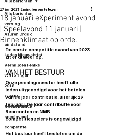
Alle berichten
17 jan 2023
2 minuten om te lezen
Alle berichten
18 januari eXperiment avond
verslag
| Speelavond 11 januari |
Azuren Draak
Binnenklimaat op orde.
eindstand
De eerste competitie avond van 2023 
Leden Nieuwsbrief
zit er al weer op.
Vermiljoen Feniks
VAN HET BESTUUR
Witte Tijger
Onze 
penningmeester
 heeft 
alle 
2018
leden uitgenodigd
 voor het 
betalen
Cursus
van de 
jaar contributie
, 
uiterlijk 19 
februari
. De jaar 
contributie
 voor 
NKCLUBSMCR
Recreanten en NMB 
speelavond
competitiespelers is 
ongewijzigd
. 
competitie
Het bestuur heeft besloten om de 