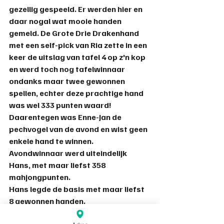
gezellig gespeeld. Er werden hier en 
daar nogal wat mooie handen 
gemeld. De Grote Drie Drakenhand 
met een self-pick van Ria zette in een 
keer de uitslag van tafel 4 op z'n kop 
en werd toch nog tafelwinnaar 
ondanks maar twee gewonnen 
spellen, echter deze prachtige hand 
was wel 333 punten waard!  
Daarentegen was Enne-Jan de 
pechvogel van de avond en wist geen 
enkele hand te winnen.
Avondwinnaar werd uiteindelijk 
Hans, met maar liefst 358 
mahjongpunten.
Hans legde de basis met maar liefst 
8 gewonnen handen.
Ook Nico, Elly en Ria werden 