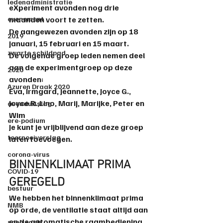
ledenadministratie
eXperiment
 avonden 
nog drie 
evenement
maanden
 voort te zetten.
De 
aangewezen avonden
 zijn op 
18 
2019
januari
, 
15 februari 
en 
15 maart
.
zwarte schildpad
De volgende groep leden nemen deel 
aan de experimentgroep op deze 
2020
avonden:
Azuren Draak 2020
Eva, Irmgard, Jeannette, Joyce G., 
Joyce R.,Lino, Marij, Marijke, Peter en 
avonduitslag
Wim
ere-podium
Je kunt je vrijblijvend aan deze groep 
toernooiverslag
laten toevoegen.
corona-virus
BINNENKLIMAAT PRIMA 
COVID-19
GEREGELD
bestuur
We hebben het binnenklimaat prima 
NMB
op orde, de 
ventilatie
 staat 
altijd aan
en de automatische raambediening 
spelregels