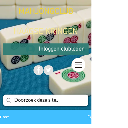
MAHJONGCLUB
HAAGSE KRINGEN
Inloggen clubleden
Post