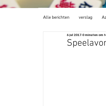
Alle berichten
verslag
Az
6 jul 2017
0 minuten om t
Witte Tijger
2018
C
Speelavon
ledenadministratie
even
avonduitslag
ere-podiu
spelregels
spelbeheersi