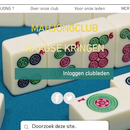
JONG ?
Over onze club
Voor onze leden
MCR
MAHJONGCLUB
HAAGSE KRINGEN
Inloggen clubleden