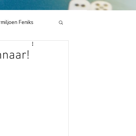
miljoen Feniks
e
nnaar!
en Draak 2020
bestuur
NMB
dedeling