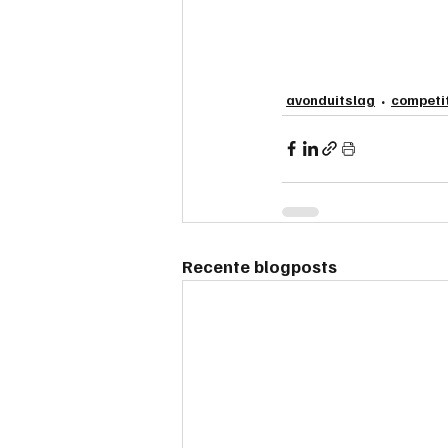
safemahjong
avonduitslag
competi
Recente blogposts