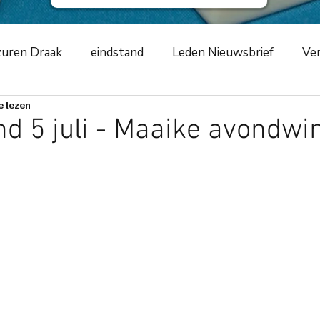
uren Draak
eindstand
Leden Nieuwsbrief
Ver
e lezen
ursus
NKCLUBSMCR
speelavond
competiti
d 5 juli - Maaike avondwi
ement
2019
zwarte schildpad
2020
Azur
m
toernooiverslag
corona-virus
COVID-19
ng
scorende elementen
speeltip
bestuursme