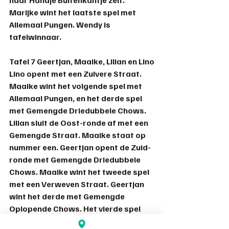
Marijke wint het laatste spel met 
Allemaal Pungen. 
Wendy
 is 
tafelwinnaar.
Tafel 7 
Geertjan, Maaike, Lilian en Lino
Lino opent met een Zuivere Straat. 
Maaike wint het volgende spel met 
Allemaal Pungen, en het derde spel 
met Gemengde Driedubbele Chows. 
Lilian sluit de Oost-ronde af met een 
Gemengde Straat. Maaike staat op 
nummer een. Geertjan opent de Zuid-
ronde met Gemengde Driedubbele 
Chows. Maaike wint het tweede spel 
met een Verweven Straat. Geertjan 
wint het derde met Gemengde 
Oplopende Chows. Het vierde spel 
eindigt in remise. Maaike staat 