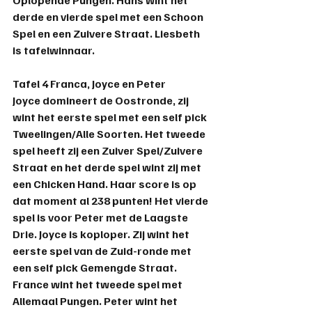
derde en vierde spel met een Schoon 
Spel en een Zuivere Straat. 
Liesbeth
is tafelwinnaar.
Tafel 4 
Franca, Joyce en Peter
Joyce domineert de Oostronde, zij 
wint het eerste spel met een self pick 
Tweelingen/Alle Soorten. Het tweede 
spel heeft zij een Zuiver Spel/Zuivere 
Straat en het derde spel wint zij met 
een Chicken Hand. Haar score is op 
dat moment al 238 punten! Het vierde 
spel is voor Peter met de Laagste 
Drie. Joyce is koploper. Zij wint het 
eerste spel van de Zuid-ronde met 
een self pick Gemengde Straat. 
France wint het tweede spel met 
Allemaal Pungen. Peter wint het 