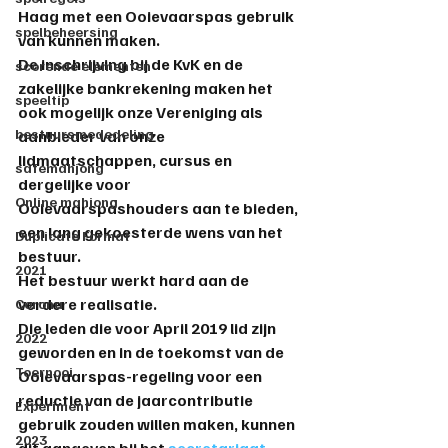
Haag met een Ooievaarspas gebruik 
spelbeheersing
van kunnen maken.
De inschrijving bij de KvK en de 
scorende elementen
zakelijke bankrekening maken het 
speeltip
ook mogelijk onze Vereniging als 
bestuursmededeling
aanbieder van onze 
lidmaatschappen, cursus en 
safemahjong
dergelijke voor 
Online mahjong
Ooievaarspashouders aan te bieden, 
een lang gekoesterde wens van het 
Duplicate Format
bestuur.
2021
Het bestuur werkt hard aan de 
verdere realisatie.
Corona
Die leden die voor April 2019 lid zijn 
2022
geworden en in de toekomst van de 
Toernooi
Ooievaarspas-regeling voor een 
reductie van de jaarcontributie 
Experiment
gebruik zouden willen maken, kunnen 
2023
dit aangeven bij het 
secretariaat
.