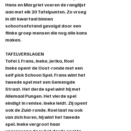
Hans 
en 
Margriet
 voeren de ranglijst 
aan met elk 20 Tafelpunten. Zo vroeg 
in dit kwartaal binnen 
schootsafstand gevolgd door een 
flinke groep mensen die nog alle kans 
maken.
TAFELVERSLAGEN
Tafel 1 
Frans, Ineke, Jerika, Roel
Ineke opent de Oost-ronde met een 
self pick Schoon Spel. Frans wint het 
tweede spel met een Gemengde 
Straat. Het derde spel wint hij met 
Allemaal Pungen. Het vierde spel 
eindigt in remise. Ineke leidt. Zij opent 
ook de Zuid-ronde. Roel laat nu ook 
van zich horen, hij wint het tweede 
spel. Ineke vergroot haar 
voorsprong door het derde spel te 