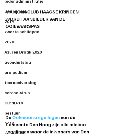
ledenadministratie
evenement
MAHJONGCLUB HAAGSE KRINGEN 
WORDT AANBIEDER VAN DE 
2019
OOIEVAARSPAS
zwarte schildpad
2020
Azuren Draak 2020
avonduitslag
ere-podium
toernooiverslag
corona-virus
COVID-19
bestuur
De 
Ooievaarsregelingen
 van de 
NMB
Gemeente Den Haag zijn alle minima-
regelingen waar de inwoners van Den 
spelregels