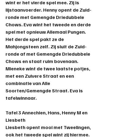
wint er het vierde spel mee. Zij is 
lijstaanvoerder. Henny opent de Zuid-
ronde met Gemengde Driedubbele 
Chows. Eva wint het tweede en derde 
spel met opnieuw Allemaal Pungen. 
Het derde spel pakt ze de 
Mahjongsteen zelf. Zij sluit de Zuid-
ronde af met Gemengde Driedubbele 
Chows en staat ruim bovenaan. 
Mieneke wint de twee laatste potjes, 
met een Zuivere Straat en een 
combinatie van Alle 
Soorten/Gemengde Straat. 
Eva
 is 
tafelwinnaar.
Tafel 3 
Annechien, Hans, Henny M en 
Liesbeth
Liesbeth opent mooi met Tweelingen, 
ook het tweede spel wint zij hiermee. 