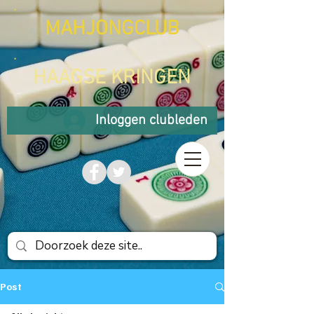
MAHJONGCLUB
HAAGSE KRINGEN
Inloggen clubleden
Post