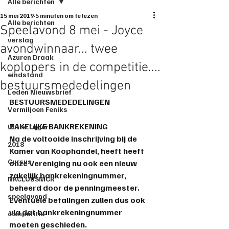
Alle berichten
15 mei 2019
5 minuten om te lezen
Alle berichten
Speelavond 8 mei - Joyce
verslag
avondwinnaar... twee
Azuren Draak
koplopers in de competitie....
eindstand
bestuursmededelingen
Leden Nieuwsbrief
BESTUURSMEDEDELINGEN
Vermiljoen Feniks
ZAKELIJKE BANKREKENING
Witte Tijger
Na de voltooide inschrijving bij de 
2018
Kamer van Koophandel, heeft heeft 
Cursus
onze Vereniging nu ook een nieuw 
zakelijk bankrekeningnummer, 
NKCLUBSMCR
beheerd door de penningmeester. 
speelavond
Eventuele betalingen zullen dus ook 
via dat bankrekeningnummer 
competitie
moeten geschieden.