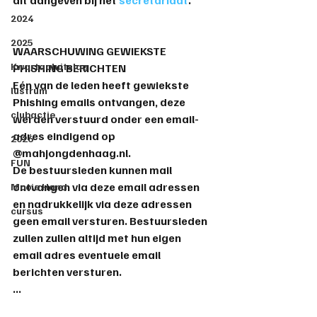
2024
2025
WAARSCHUWING GEWIEKSTE 
Kwartaaluitslag
PHISHING BERICHTEN
Eén van de leden heeft gewiekste 
lustrum
Phishing emails ontvangen, deze 
clubactie
werden verstuurd onder een email-
adres eindigend op 
2026
@mahjongdenhaag.nl.
FUN
De bestuursleden kunnen mail 
ontvangen via deze email adressen 
Mooie Hand
en nadrukkelijk via deze adressen 
cursus
geen email versturen. Bestuursleden 
zullen zullen altijd met hun eigen 
email adres eventuele email 
berichten versturen.
...