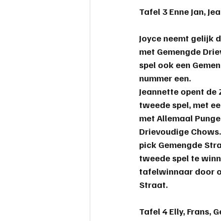
Tafel 3 
Enne Jan, Je
Joyce neemt gelijk 
met Gemengde Driev
spel ook een Gemeng
nummer een. 
Jeannette opent de 
tweede spel, met een
met Allemaal Pungen
Drievoudige Chows. 
pick Gemengde Straa
tweede spel te win
tafelwinnaar door o
Straat.
Tafel 4 
Elly, Frans, 