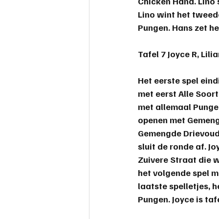
Chicken Hand. Lino
Lino wint het tweed
Pungen. Hans zet he
Tafel 7 
Joyce R, Lili
Het eerste spel eind
met eerst Alle Soor
met allemaal Pungen.
openen met Gemengd
Gemengde Drievoudig
sluit de ronde af. 
Zuivere Straat die w
het volgende spel m
laatste spelletjes,
Pungen. 
Joyce
 is ta