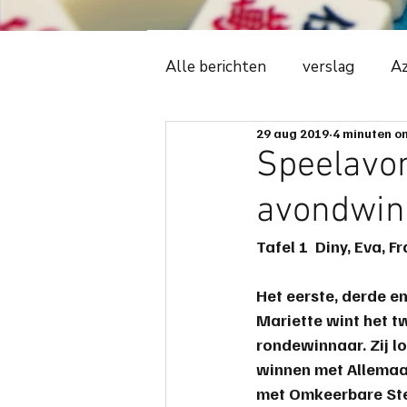
Alle berichten
verslag
Az
29 aug 2019
4 minuten om
Witte Tijger
2018
C
Speelavon
avondwin
ledenadministratie
even
Tafel 1  
Diny, Eva, F
avonduitslag
ere-podiu
Het eerste, derde en
Mariette wint het t
rondewinnaar. Zij lo
spelregels
spelbeheersi
winnen met Allemaal
met Omkeerbare Sten