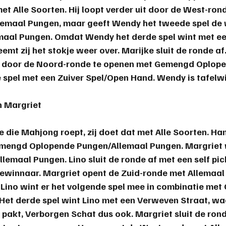
met Alle Soorten. Hij loopt verder uit door de West-ron
llemaal Pungen, maar geeft Wendy het tweede spel de
maal Pungen. Omdat Wendy het derde spel wint met een
mt zij het stokje weer over. Marijke sluit de ronde af
t door de Noord-ronde te openen met Gemengd Oplop
e spel met een Zuiver Spel/Open Hand. 
Wendy
 is tafelw
n Margriet
e die Mahjong roept, zij doet dat met Alle Soorten. Han
mengd Oplopende Pungen/Allemaal Pungen. Margriet w
lemaal Pungen. Lino sluit de ronde af met een self pic
ewinnaar. Margriet opent de Zuid-ronde met Allemaal 
 Lino wint er het volgende spel mee in combinatie me
et derde spel wint Lino met een Verweven Straat, waa
 pakt, Verborgen Schat dus ook. Margriet sluit de rond