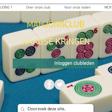
JONG ?
Over onze club
Voor onze leden
MCR
MAHJONGCLUB
HAAGSE KRINGEN
Inloggen clubleden