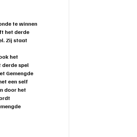
ronde te winnen 
t het derde 
. Zij staat 
ook het 
 derde spel 
 met Gemengde 
et een self 
in door het 
ordt 
Gemengde 