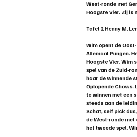
West-ronde met Ge
safemahjong
Hoogste Vier. Zij i
Tafel 2 
Henny M, Len
Wim opent de Oost-r
Allemaal Pungen. Het
Hoogste Vier. Wim s
spel van de Zuid-ro
haar de winnende st
Oplopende Chows. Le
te winnen met een s
steeds aan de leid
Schat, self pick dus
de West-ronde met e
het tweede spel. Wim