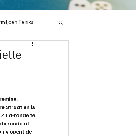
miljoen Feniks
e
ette
en Draak 2020
bestuur
NMB
remise. 
e Straat en is 
 Zuid-ronde te 
dedeling
de ronde af 
iny opent de 