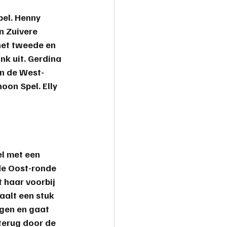
el. Henny 
n Zuivere 
het tweede en 
nk uit. Gerdina 
an de West-
oon Spel. 
Elly
l met een 
de Oost-ronde 
haar voorbij 
aalt een stuk 
gen en gaat 
terug door de 