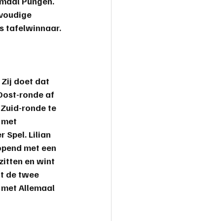
maal Pungen. 
evoudige 
is tafelwinnaar.
Zij doet dat 
Oost-ronde af 
 Zuid-ronde te 
 met 
Spel. Lilian 
opend met een 
zitten en wint 
t de twee 
 met Allemaal 