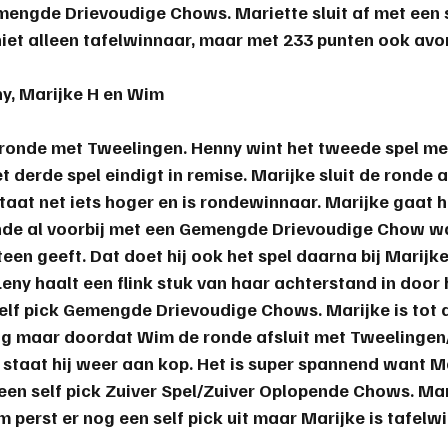
mengde Drievoudige Chows. 
Mariette
 sluit af met een 
s niet alleen tafelwinnaar, maar met 233 punten ook av
y, Marijke H en Wim
onde met Tweelingen. Henny wint het tweede spel met 
 derde spel eindigt in remise. Marijke sluit de ronde a
taat net iets hoger en is rondewinnaar. Marijke gaat h
nde al voorbij met een Gemengde Drievoudige Chow wa
een geeft. Dat doet hij ook het spel daarna bij Marij
ny haalt een flink stuk van haar achterstand in door 
elf pick Gemengde Drievoudige Chows. Marijke is tot 
ing maar doordat Wim de ronde afsluit met Tweelingen
, staat hij weer aan kop. Het is super spannend want M
en self pick Zuiver Spel/Zuiver Oplopende Chows. Mar
 perst er nog een self pick uit maar 
Marijke
 is tafelw