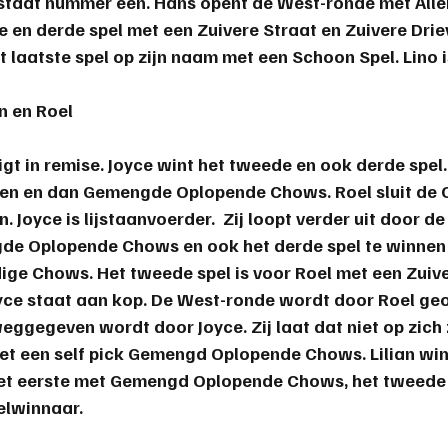
 staat nummer een. Hans opent de West-ronde met Alle
e en derde spel met een Zuivere Straat en Zuivere Dri
t laatste spel op zijn naam met een Schoon Spel. 
Lino
 
an en Roe
l
igt in remise. Joyce wint het tweede en ook derde spel. 
ten en dan Gemengde Oplopende Chows. Roel sluit de 
 Joyce is lijstaanvoerder.  Zij loopt verder uit door de
e Oplopende Chows en ook het derde spel te winnen
e Chows. Het tweede spel is voor Roel met een Zuiver 
Joyce staat aan kop. De West-ronde wordt door Roel ge
eggegeven wordt door Joyce. Zij laat dat niet op zich 
et een self pick Gemengd Oplopende Chows. Lilian win
 het eerste met Gemengd Oplopende Chows, het tweede
felwinnaar.