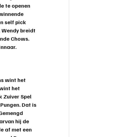
de te openen 
 winnende 
 self pick 
. Wendy breidt 
ende Chows. 
innaar.
s wint het 
int het 
k Zuiver Spel 
Pungen. Dat is 
t Gemengd 
rvan hij de 
e af met een 