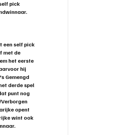
self pick 
ondwinnaar.
een self pick 
f met de 
em het eerste 
arvoor hij 
ke's Gemengd 
het derde spel 
dat punt nog 
/Verborgen 
arijke opent 
ijke wint ook 
innaar.