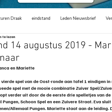
uren Draak
eindstand
Leden Nieuwsbrief
Ver
 te lezen
ursus
NKCLUBSMCR
speelavond
competiti
d 14 augustus 2019 - Mari
naar
ement
2019
zwarte schildpad
2020
Azur
ranca en Mariette
m
toernooiverslag
corona-virus
COVID-19
 vierde spel van de Oost-ronde aan tafel 1 eindigen in 
weede spel met de mooie combinatie Zuiver Spel/Zuiver
opt verder uit door de de eerste drie spelletjes van de 
ng
scorende elementen
speeltip
bestuursme
 Pungen, Schoon Spel en een Zuivere Straat. Eva sluit 
en/Allemaal Pungen. Mariette staat aan de leiding. D