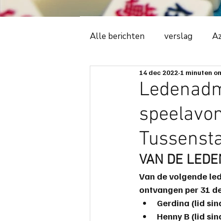
Alle berichten
verslag
Az
14 dec 2022
1 minuten om
Witte Tijger
2018
C
Ledenadmi
speelavon
ledenadministratie
even
Tussenst
avonduitslag
ere-podiu
VAN DE LEDE
Van de volgende le
ontvangen per 31 d
spelregels
spelbeheersi
Gerdina (lid sin
Henny B (lid sin