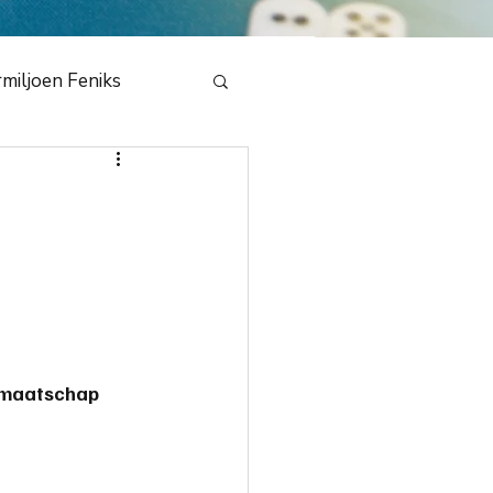
miljoen Feniks
e
en Draak 2020
bestuur
NMB
dmaatschap 
dedeling