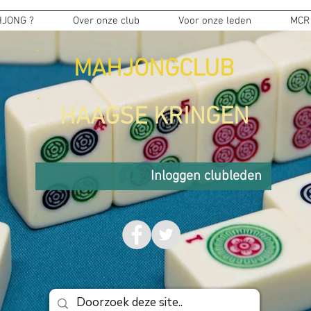
JONG ?
Over onze club
Voor onze leden
MCR
MAHJONGCLUB
HAAGSE KRINGEN
Inloggen clubleden