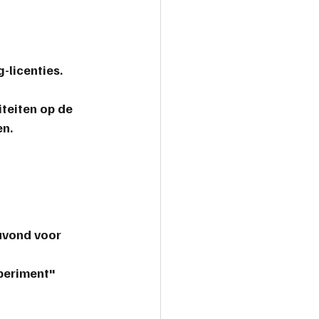
licenties. 
teiten op de 
en.
avond voor 
periment" 