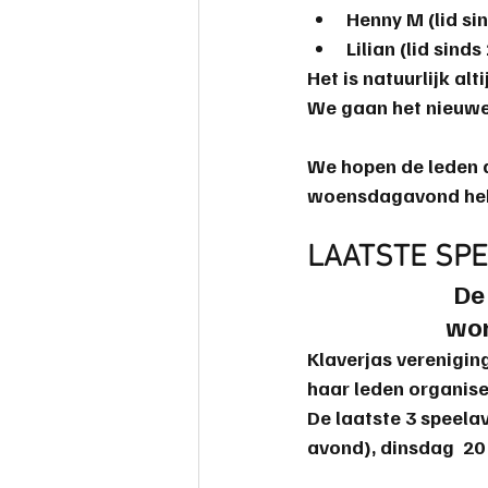
Henny M (lid si
safemahjong
Lilian (lid sinds
Het is natuurlijk al
We gaan het nieuwe 
We hopen de leden d
woensdagavond hebbe
LAATSTE SP
De
wor
Klaverjas verenigin
haar leden organise
De laatste 3 speela
avond), dinsdag  2