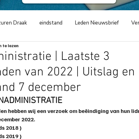
uren Draak
eindstand
Leden Nieuwsbrief
Ver
 te lezen
ursus
NKCLUBSMCR
speelavond
competiti
nistratie | Laatste 3
den van 2022 | Uitslag en
ement
2019
zwarte schildpad
2020
Azur
and 7 december
m
toernooiverslag
corona-virus
COVID-19
NADMINISTRATIE
den hebben wij een verzoek om beëindiging van hun li
ecember 2022.
ng
scorende elementen
speeltip
bestuursme
ds 2018 )
ds 2019 )