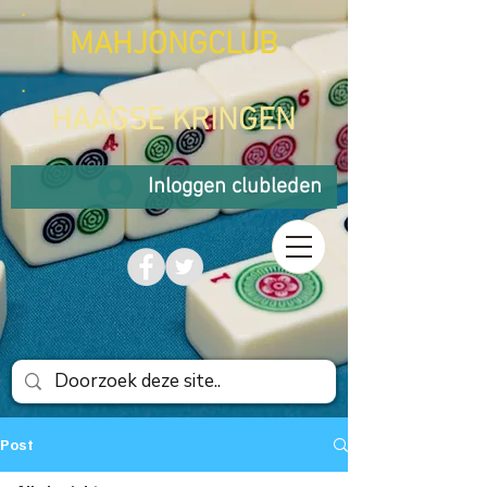
MAHJONGCLUB
HAAGSE KRINGEN
Inloggen clubleden
Post