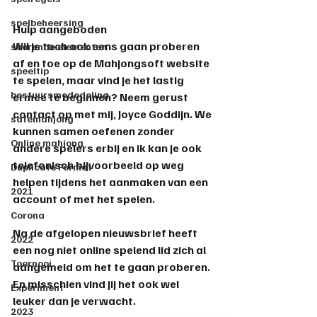
spelbeheersing
Hulp aangeboden
Wil je toch ook eens gaan proberen 
scorende elementen
af en toe op de Mahjongsoft website 
speeltip
te spelen, maar vind je het lastig 
bestuursmededeling
ermee te beginnen? Neem gerust 
contact op met mij, Joyce Goddijn. We 
safemahjong
kunnen samen oefenen zonder 
Online mahjong
andere spelers erbij en ik kan je ook 
telefonisch bijvoorbeeld op weg 
Duplicate Format
helpen tijdens het aanmaken van een 
2021
account of met het spelen. 
Corona
Na de afgelopen nieuwsbrief heeft 
2022
een nog niet online spelend lid zich al 
Toernooi
aangemeld om het te gaan proberen. 
En misschien vind jij het ook wel 
Experiment
leuker dan je verwacht.
2023