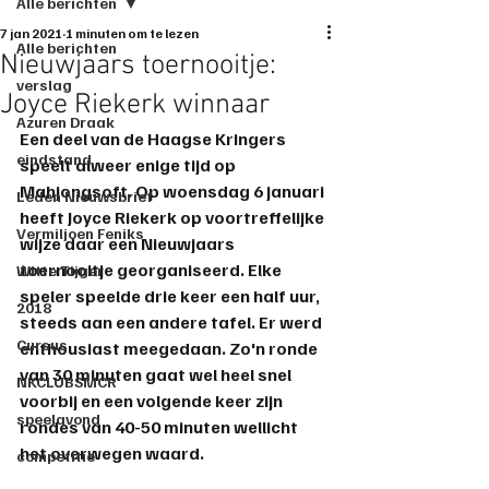
Alle berichten
7 jan 2021
1 minuten om te lezen
Alle berichten
Nieuwjaars toernooitje:
verslag
Joyce Riekerk winnaar
Azuren Draak
Een deel van de Haagse Kringers 
eindstand
speelt alweer enige tijd op 
Mahjongsoft. Op woensdag 6 januari 
Leden Nieuwsbrief
heeft Joyce Riekerk op voortreffelijke 
Vermiljoen Feniks
wijze daar een Nieuwjaars 
toernooitje georganiseerd. Elke 
Witte Tijger
speler speelde drie keer een half uur, 
2018
steeds aan een andere tafel. Er werd 
Cursus
enthousiast meegedaan. Zo'n ronde 
van 30 minuten gaat wel heel snel 
NKCLUBSMCR
voorbij en een volgende keer zijn 
speelavond
rondes van 40-50 minuten wellicht 
het overwegen waard. 
competitie