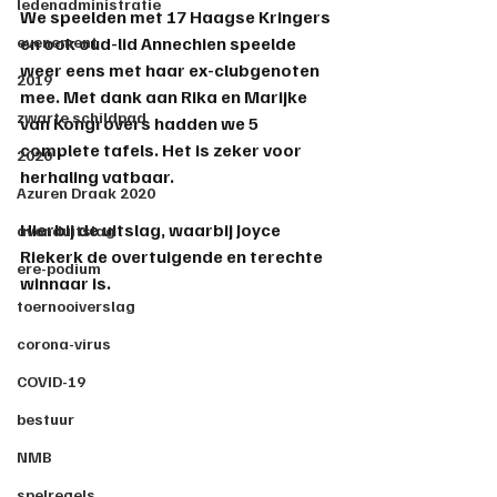
ledenadministratie
We speelden met 17 Haagse Kringers 
evenement
en ook oud-lid Annechien speelde 
weer eens met haar ex-clubgenoten 
2019
mee. Met dank aan Rika en Marijke 
zwarte schildpad
van Kongrovers hadden we 5 
complete tafels. Het is zeker voor 
2020
herhaling vatbaar.
Azuren Draak 2020
Hierbij de uitslag, waarbij Joyce 
avonduitslag
Riekerk de overtuigende en terechte 
ere-podium
winnaar is.
toernooiverslag
corona-virus
COVID-19
bestuur
NMB
spelregels