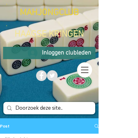
MAHJONGCLUB
HAAGSE KRINGEN
Inloggen clubleden
Post