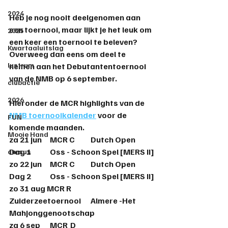
2024
Heb je nog nooit deelgenomen aan 
een toernooi, maar lijkt je het leuk om 
2025
een keer een toernooi te beleven? 
Kwartaaluitslag
Overweeg dan eens om deel te 
lustrum
nemen aan het 
Debutantentoernooi
van de NMB op 6 september.
clubactie
2026
Hieronder de MCR highlights van de 
NMB toernooikalender
 voor de 
FUN
komende maanden.
Mooie Hand
za 21 jun	MCR C	Dutch Open 
Dag 1	Oss - Schoon Spel [MERS II]
cursus
zo 22 jun	MCR C	Dutch Open 
Dag 2	Oss - Schoon Spel [MERS II]
zo 31 aug MCR R	
Zuiderzeetoernooi	Almere -Het 
Mahjonggenootschap
za 6 sep	MCR	D	