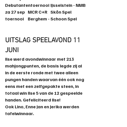
Debutantentoernooi	IJsselstein	- NMB
za 27 sep	MCR C+R	Skôn Spel	
toernooi	Berghem - Schoon Spel
UITSLAG SPEELAVOND 11 
JUNI
Ilse werd avondwinnaar met 213 
mahjongpunten, de basis legde zij al 
in de eerste ronde met twee alleen 
pungen handen waarvan één ook nog 
eens met een zelfgepakte steen, in 
totaal win Ilse 5 van de 12 gespeelde 
handen. Gefeliciteerd Ilse!
Ook Lino, Enne Jan en Jerika werden 
tafelwinnaar.