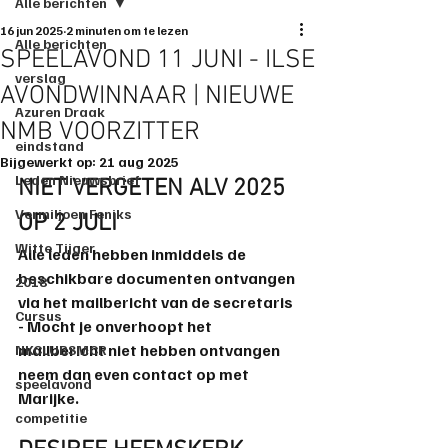
Alle berichten
16 jun 2025
2 minuten om te lezen
Alle berichten
SPEELAVOND 11 JUNI - ILSE
verslag
AVONDWINNAAR | NIEUWE
Azuren Draak
NMB VOORZITTER
eindstand
Bijgewerkt op:
21 aug 2025
Leden Nieuwsbrief
NIET VERGETEN ALV 2025 
Vermiljoen Feniks
OP 2 JULI
Witte Tijger
Alle leden hebben inmiddels de 
beschikbare documenten ontvangen 
2018
via het mailbericht van de secretaris 
Cursus
- Mocht je onverhoopt het 
mailbericht niet hebben ontvangen 
NKCLUBSMCR
neem dan even contact op met 
speelavond
Marijke.
competitie