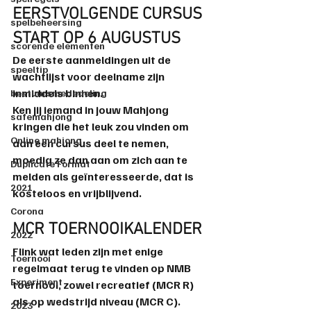
EERSTVOLGENDE CURSUS 
spelbeheersing
START OP 6 AUGUSTUS
scorende elementen
De eerste aanmeldingen uit de 
speeltip
wachtlijst voor deelname zijn 
inmiddels binnen.
bestuursmededeling
Ken jij iemand in jouw Mahjong 
safemahjong
kringen die het leuk zou vinden om 
Online mahjong
aan een cursus deel te nemen, 
moedig ze dan aan om zich aan te 
Duplicate Format
melden als geïnteresseerde, dat is 
2021
kosteloos en vrijblijvend.
Corona
MCR TOERNOOIKALENDER
2022
Flink wat leden zijn met enige 
Toernooi
regelmaat terug te vinden op NMB 
Experiment
toernooi, zowel recreatief (MCR R) 
als op wedstrijd niveau (MCR C).  
2023