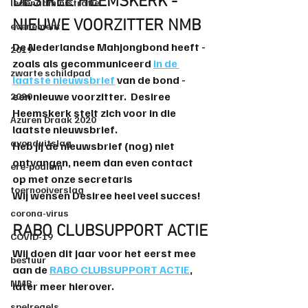
DESIREE HEEMSKERK - 
ledenadministratie
NIEUWE VOORZITTER NMB
evenement
De Nederlandse Mahjongbond heeft - 
2019
zoals als gecommuniceerd 
in de 
zwarte schildpad
laatste nieuwsbrief
 van de bond - 
een nieuwe voorzitter.  Desiree 
2020
Heemskerk stelt zich voor in die 
Azuren Draak 2020
laatste nieuwsbrief.
avonduitslag
Heb jij de nieuwsbrief (nog) niet 
ontvangen, neem dan even contact 
ere-podium
op met onze secretaris 
toernooiverslag
Wij wensen Desiree heel veel succes!
corona-virus
RABO CLUBSUPPORT ACTIE
COVID-19
Wij doen dit jaar voor het eerst mee 
bestuur
aan de 
RABO CLUBSUPPORT ACTIE
, 
NMB
later meer hierover.
spelregels