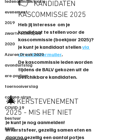
👉️
ledenadministratie
 KANDIDATEN 
evenement
KASCOMMISSIE 2025
2019
Heb jij interesse  om je 
kandidaat te stellen voor de 
zwarte schildpad
kascommissie (boekjaar 2025)?
2020
Je kunt je kandidaat stellen 
via 
dit onlineformulier
.
Azuren Draak 2020
De kascommissie leden worden 
avonduitslag
tijdens de BALV gekozen uit de 
ere-podium
beschikbare kandidaten.
toernooiverslag
corona-virus
🎄
KERSTEVENEMENT 
COVID-19
2025 - MIS HET NIET
bestuur
Je kunt je nog aanmelden! 
NMB
In Kerstsfeer, gezellig samen eten en 
daarna gezellig een aantal potjes 
spelregels