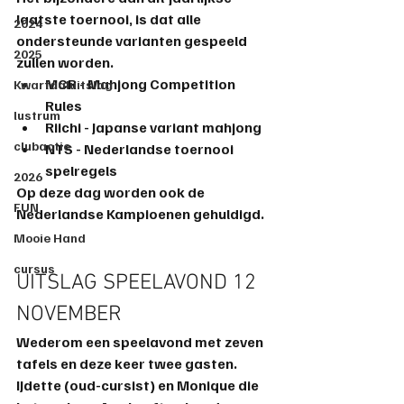
laatste toernooi, is dat alle 
2024
ondersteunde varianten gespeeld 
2025
zullen worden.
MCR - Mahjong Competition 
Kwartaaluitslag
Rules
lustrum
Riichi - Japanse variant mahjong
clubactie
NTS - Nederlandse toernooi 
spelregels
2026
Op deze dag worden ook de 
FUN
Nederlandse Kampioenen gehuldigd.
Mooie Hand
cursus
UITSLAG SPEELAVOND 12 
NOVEMBER
Wederom een speelavond met zeven 
tafels en deze keer twee gasten. 
IJdette (oud-cursist) en Monique die 