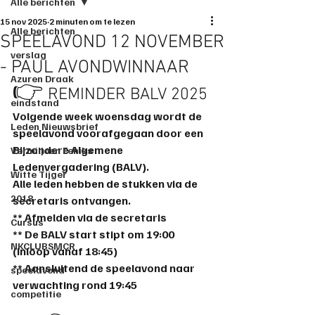
Alle berichten
15 nov 2025
2 minuten om te lezen
Alle berichten
SPEELAVOND 12 NOVEMBER
verslag
- PAUL AVONDWINNAAR
Azuren Draak
👉️
 REMINDER BALV 2025
eindstand
Volgende week woensdag wordt de 
Leden Nieuwsbrief
speelavond voorafgegaan door een 
Bijzondere Algemene 
Vermiljoen Feniks
Ledenvergadering (BALV).
Witte Tijger
Alle leden hebben de stukken via de 
2018
secretaris ontvangen.  
** Afmelden via de secretaris
Cursus
** De BALV start stipt om 19:00 
NKCLUBSMCR
(Inloop vanaf 18:45)
** Aansluitend de speelavond naar 
speelavond
verwachting rond 19:45
competitie