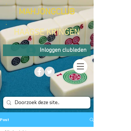
MAHJONGCLUB
HAAGSE KRINGEN
Inloggen clubleden
Post