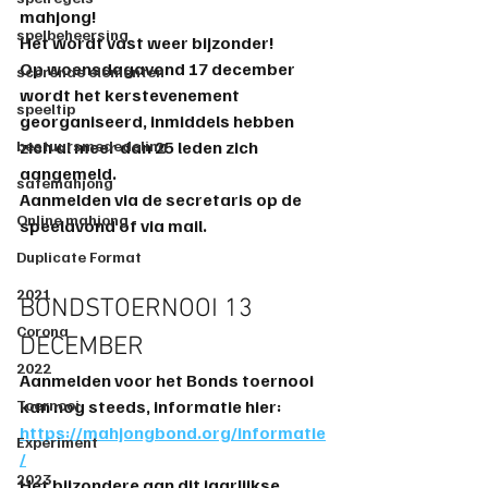
mahjong!
spelbeheersing
Het wordt vast weer bijzonder!
Op woensdagavond 17 december 
scorende elementen
wordt het kerstevenement 
speeltip
georganiseerd, inmiddels hebben 
bestuursmededeling
zich al meer dan 25 leden zich 
aangemeld. 
safemahjong
Aanmelden via de secretaris op de 
Online mahjong
speelavond of via mail.
Duplicate Format
2021
BONDSTOERNOOI 13 
Corona
DECEMBER
2022
Aanmelden voor het Bonds toernooi 
Toernooi
kan nog steeds, informatie hier: 
https://mahjongbond.org/informatie
Experiment
/
2023
Het bijzondere aan dit jaarlijkse 