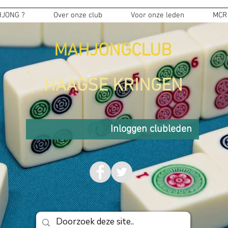
JONG ?
Over onze club
Voor onze leden
MCR
MAHJONGCLUB
HAAGSE KRINGEN
Inloggen clubleden