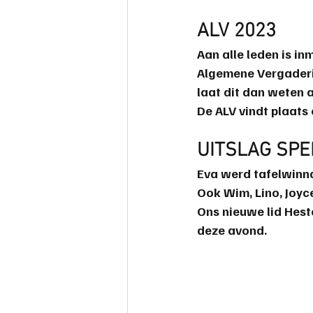
ALV 2023
Aan alle leden is in
Algemene Vergaderin
laat dit dan weten a
De ALV vindt plaats
UITSLAG SPE
Eva
 werd tafelwinna
Ook 
Wim
, 
Lino
, 
Joyc
Ons nieuwe lid 
Hest
deze avond.