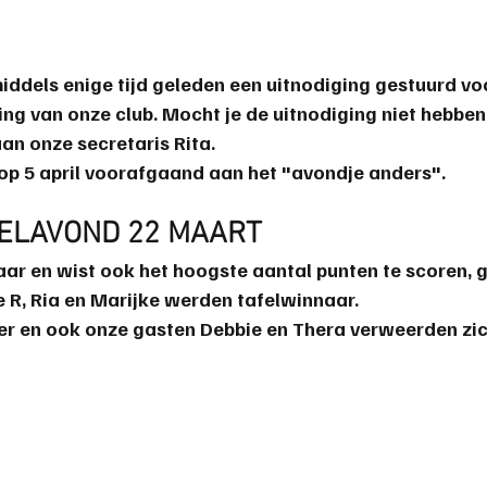
middels enige tijd geleden een uitnodiging gestuurd voo
g van onze club. Mocht je de uitnodiging niet hebben
an onze secretaris Rita.
 op 5 april voorafgaand aan het "avondje anders".
ELAVOND 22 MAART
ar en wist ook het hoogste aantal punten te scoren, g
e
R
, 
Ria
 en 
Marijke
 werden tafelwinnaar.
er
 en ook onze gasten 
Debbie
 en 
Thera
 verweerden zic