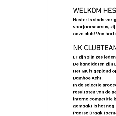
safemahjong
WELKOM HES
Hester
 is sinds vor
voorjaarscursus, zij
onze club! Van hart
NK CLUBTEA
Er zijn zijn zes le
De kandidaten zijn 
Het NK is gepland o
Bamboe Acht.
In de selectie proc
resultaten van de pe
interne competitie 
gemaakt is het nog 
Paarse Draak toern