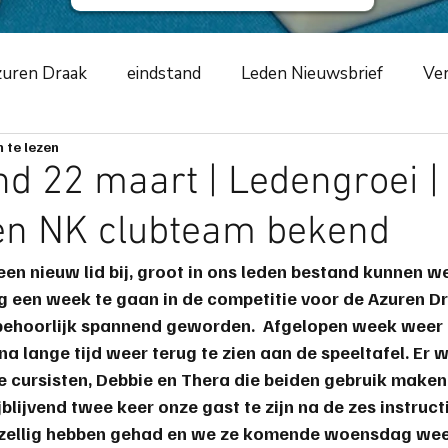
uren Draak
eindstand
Leden Nieuwsbrief
Ver
 te lezen
ursus
NKCLUBSMCR
speelavond
competiti
d 22 maart | Ledengroei |
en NK clubteam bekend
ement
2019
zwarte schildpad
2020
Azur
en nieuw lid bij, groot in ons leden bestand kunnen w
og een week te gaan in de competitie voor de 
Azuren D
m
toernooiverslag
corona-virus
COVID-19
 behoorlijk 
spannend
 geworden.  Afgelopen week weer 6
 na lange tijd weer 
terug
 te 
zien
 aan de speeltafel. Er 
e cursisten
, Debbie en Thera die beiden gebruik maken
ng
scorende elementen
speeltip
bestuursme
blijvend twee keer onze gast te zijn na de zes instruc
ezellig hebben gehad en we ze komende woensdag weer