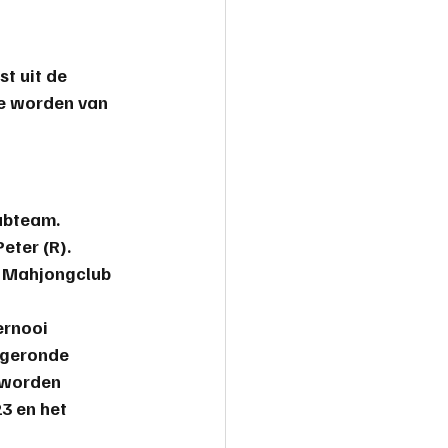
t uit de 
te worden van 
lubteam.
Peter
 (R).
r Mahjongclub 
ernooi 
fgeronde 
 worden 
3 en het 