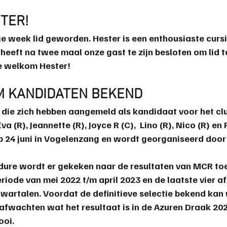
TER!
ige week lid geworden. Hester is een enthousiaste cursis
 heeft na twee maal onze gast te zijn besloten om lid 
e welkom Hester!
M KANDIDATEN BEKEND
den die zich hebben aangemeld als kandidaat voor het c
Eva
 (R), 
Jeannette
 (R), 
Joyce
 R (C),  
Lino
 (R), 
Nico
 (R) en 
p 24 juni in Vogelenzang en wordt georganiseerd doo
edure wordt er gekeken naar de resultaten van MCR to
riode van mei 2022 t/m april 2023 en de laatste vier a
kwartalen. Voordat de definitieve selectie bekend kan
afwachten wat het resultaat is in de Azuren Draak 202
ooi.