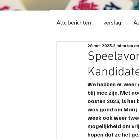
Alle berichten
verslag
Az
28 mrt 2023
2 minuten om
Witte Tijger
2018
C
Speelavon
Kandidat
ledenadministratie
even
We hebben er weer e
blij mee zijn. Met n
avonduitslag
ere-podiu
oosten 
2023
, is het
was goed om 
Marij
week ook weer 
twe
spelregels
spelbeheersi
mogelijkheid om vrij
hopen dat ze het g