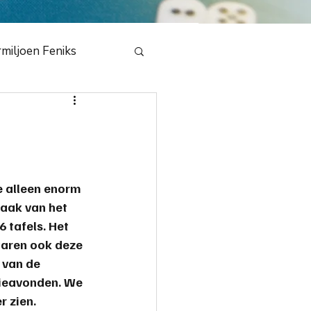
miljoen Feniks
e
en Draak 2020
e alleen enorm 
raak
 van het 
bestuur
NMB
 tafels. Het 
waren ook deze 
 van de 
dedeling
tieavonden. We 
 zien.