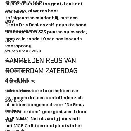
ledenadministratie
bij onze club aan toe gaat. Leuk dat 
ze er was, al waren haar 
evenement
tafelgenoten minder blij, met een 
2019
Grote Drie Draken zelf-gepakte hand 
zwarte schildpad
die maar liefst 333 punten opleverde, 
nam ze in ronde 10 een beslissende 
2020
voorsprong.
Azuren Draak 2020
AANMELDEN REUS VAN 
avonduitslag
ROTTERDAM ZATERDAG 
ere-podium
10 JUNI
toernooiverslag
Uit betrouwbare bron hebben we 
corona-virus
vernomen dat een aantal leden zich 
COVID-19
al hebben aangemeld voor "
De Reus 
bestuur
van Rotterdam
"  georganiseerd door 
de 
E.N.M.V
.  Net als vorig jaar vindt 
NMB
het MCR C+R toernooi plaats in het 
spelregels