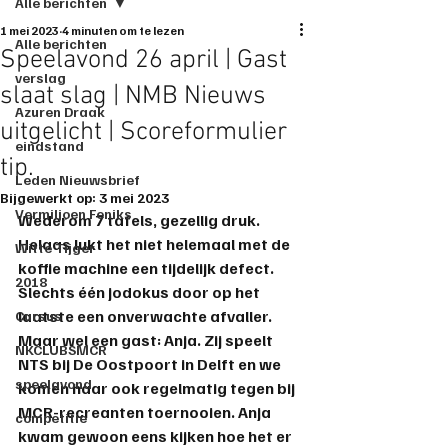
Alle berichten
1 mei 2023
4 minuten om te lezen
Alle berichten
Speelavond 26 april | Gast
verslag
slaat slag | NMB Nieuws
Azuren Draak
uitgelicht | Scoreformulier
eindstand
tip.
Leden Nieuwsbrief
Bijgewerkt op:
3 mei 2023
Vermiljoen Feniks
Wederom 7 tafels, gezellig druk. 
Helaas lukt het niet helemaal met de 
Witte Tijger
koffie machine een tijdelijk defect. 
2018
Slechts één jodokus door op het 
laatste een onverwachte afvaller. 
Cursus
Maar wel een gast: Anja. Zij speelt 
NKCLUBSMCR
NTS bij De Oostpoort in Delft en we 
speelavond
komen haar ook regelmatig tegen bij 
MCR-recreanten toernooien. Anja 
competitie
kwam gewoon eens kijken hoe het er 