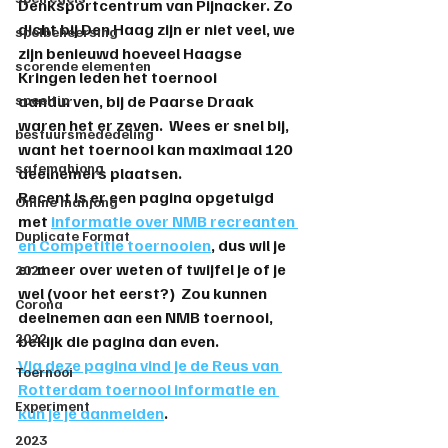
Denksportcentrum van Pijnacker. Zo 
dicht bij Den Haag zijn er niet veel, we 
spelbeheersing
zijn benieuwd hoeveel Haagse 
scorende elementen
Kringen leden het toernooi 
speeltip
aandurven, bij de Paarse Draak 
waren het er zeven.  Wees er snel bij, 
bestuursmededeling
want het toernooi kan maximaal 120 
safemahjong
deelnemers plaatsen.
Recent is er een pagina opgetuigd 
Online mahjong
met 
informatie over NMB recreanten 
Duplicate Format
en Competitie toernooien
, dus wil je 
er meer over weten of twijfel je of je 
2021
wel (voor het eerst?)  Zou kunnen 
Corona
deelnemen aan een NMB toernooi, 
2022
bekijk die pagina dan even. 
Via deze pagina vind je de Reus van 
Toernooi
Rotterdam toernooi informatie en 
Experiment
kun je je aanmelden
.
2023