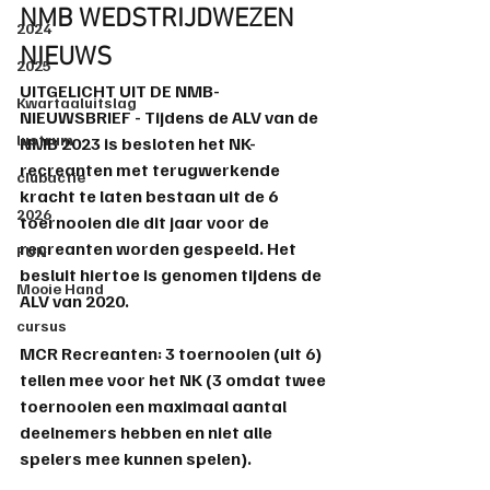
NMB WEDSTRIJDWEZEN 
2024
NIEUWS
2025
UITGELICHT UIT DE NMB-
Kwartaaluitslag
NIEUWSBRIEF - Tijdens de ALV van de 
lustrum
NMB 2023 is besloten het NK-
recreanten met terugwerkende 
clubactie
kracht te laten bestaan uit de 6 
2026
toernooien die dit jaar voor de 
recreanten worden gespeeld. Het 
FUN
besluit hiertoe is genomen tijdens de 
Mooie Hand
ALV van 2020. 
cursus
MCR Recreanten
: 
3 toernooien
 (uit 6) 
tellen mee voor het NK
 (3 omdat twee 
toernooien een maximaal aantal 
deelnemers hebben en niet alle 
spelers mee kunnen spelen). 