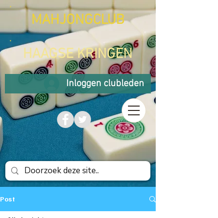
MAHJONGCLUB
HAAGSE KRINGEN
Inloggen clubleden
Post