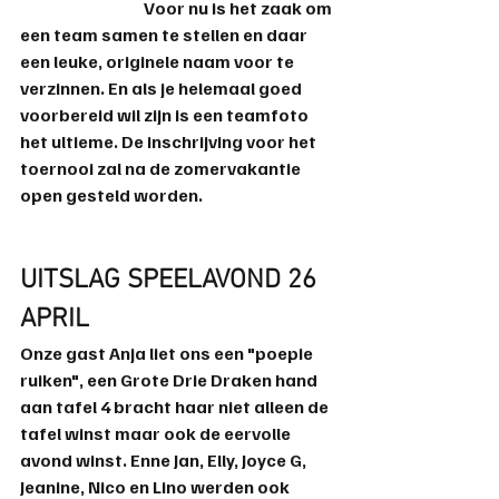
                                     Voor nu is het zaak om 
een team samen te stellen en daar 
een leuke, originele naam voor te 
verzinnen. En als je helemaal goed 
voorbereid wil zijn is een teamfoto 
het ultieme. De inschrijving voor het 
toernooi zal na de zomervakantie 
open gesteld worden. 
UITSLAG SPEELAVOND 26 
APRIL
Onze gast 
Anja
 liet ons een "poepie 
ruiken", een 
Grote Drie Draken
 hand 
aan tafel 4 bracht haar niet alleen de 
tafel winst maar ook de eervolle 
avond winst. 
Enne Jan
, 
Elly
, 
Joyce
G
, 
Jeanine
, 
Nico
 en 
Lino
 werden ook 