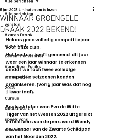
Alle berichten
5 jan 2023
1 minuten om te lezen
Alle berichten
WINNAAR GROENGELE
verslag
DRAAK 2022 BEKEND!
Azuren Draak
Helaas geen volledig competitiejaar 
eindstand
voor onze club.
Het bestuur heeft gemeend  dit jaar 
Leden Nieuwsbrief
weer een jaar winnaar te erkennen 
Vermiljoen Feniks
omdat we toch twee volledige 
competitie seizoenen konden 
Witte Tijger
organiseren. (vorig jaar was dat nog 
2018
1 kwartaal).
Cursus
Begin oktober won 
Eva
 de 
Witte 
NKCLUBSMCR
Tijger van het Westen 2022
 uitgereikt 
speelavond
en heel vers van de pers werd 
Wendy
de winnaar van de 
Zwarte Schildpad 
competitie
van het Noorden 2022
.