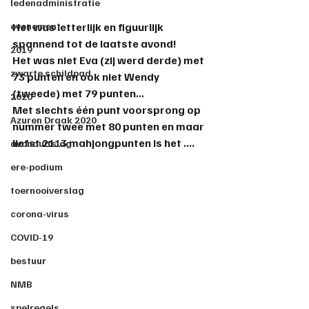
ledenadministratie
evenement
Het was letterlijk en figuurlijk 
spannend tot de laatste avond!
2019
Het was niet 
Eva
 (zij werd 
derde
) met 
zwarte schildpad
73 punten en ook niet 
Wendy
(tweede) met 79 punten...
2020
Met slechts één punt voorsprong op 
Azuren Draak 2020
nummer twee met 80 punten en maar 
liefst 2113 mahjongpunten is het ....
avonduitslag
ere-podium
toernooiverslag
corona-virus
COVID-19
bestuur
NMB
spelregels