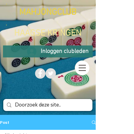
MAHJONGCLUB
HAAGSE KRINGEN
Inloggen clubleden
Post