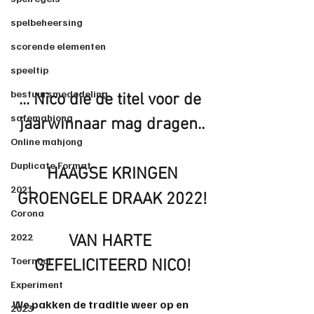
spelbeheersing
scorende elementen
speeltip
bestuursmededeling
... Nico die de titel voor de 
safemahjong
jaarwinnaar mag dragen..
Online mahjong
Duplicate Format
HAAGSE KRINGEN
2021
GROENGELE DRAAK 2022!
Corona
2022
VAN HARTE 
Toernooi
GEFELICITEERD NICO!
Experiment
We pakken de traditie weer op en 
2023