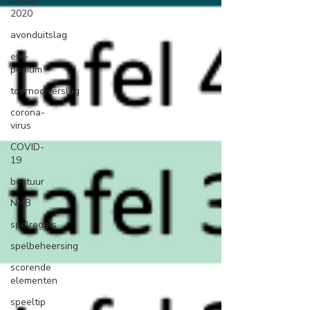
Draak
2020
avonduitslag
ere-
podium
toernooiverslag
corona-
virus
COVID-
19
bestuur
NMB
spelregels
spelbeheersing
scorende
elementen
speeltip