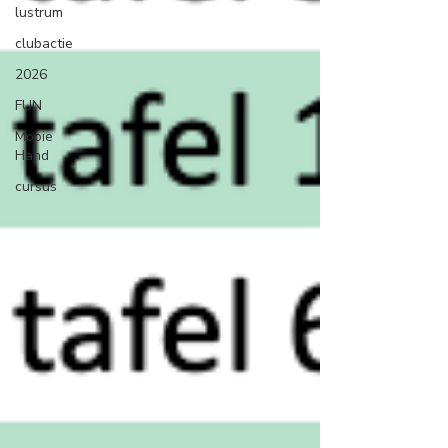
lustrum
clubactie
2026
FUN
Mooie
Hand
cursus