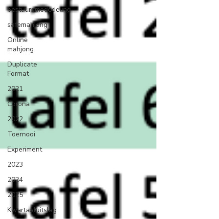
bestuursmededeling
safemahjong
Online
mahjong
Duplicate
Format
2021
Corona
2022
Toernooi
Experiment
2023
2024
2025
Kwartaaluitslag