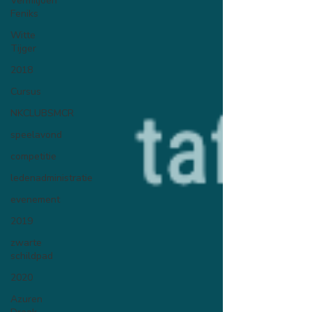
Vermiljoen
Feniks
Witte
Tijger
2018
Cursus
NKCLUBSMCR
speelavond
competitie
ledenadministratie
evenement
2019
zwarte
schildpad
2020
Azuren