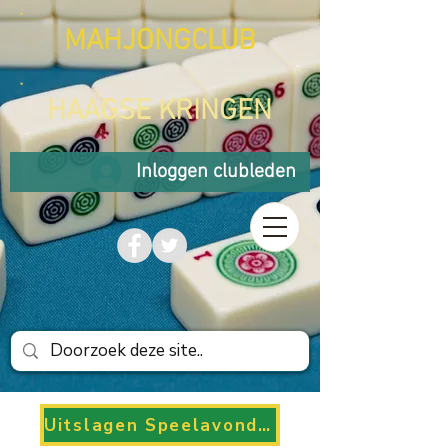
MAHJONGCLUB
HAAGSE KRINGEN
Inloggen clubleden
Uitslagen Speelavonden