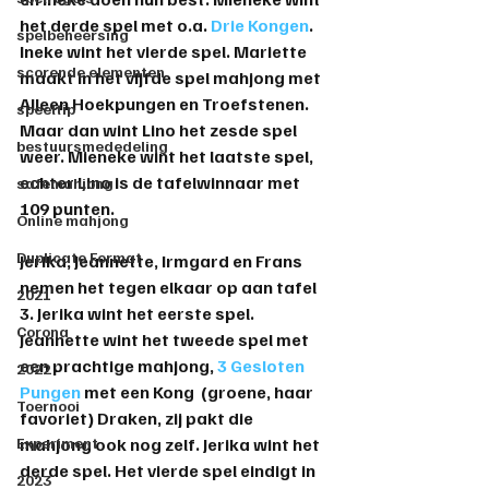
het derde spel met o.a. 
Drie Kongen
. 
spelbeheersing
Ineke wint het vierde spel. Mariette 
scorende elementen
maakt in het vijfde spel mahjong met 
Alleen Hoekpungen en Troefstenen. 
speeltip
Maar dan wint Lino het zesde spel 
bestuursmededeling
weer. Mieneke wint het laatste spel, 
echter Lino is de tafelwinnaar met 
safemahjong
109 punten.
Online mahjong
Duplicate Format
Jerika, Jeannette, Irmgard en Frans 
nemen het tegen elkaar op aan tafel 
2021
3. Jerika wint het eerste spel. 
Corona
Jeannette wint het tweede spel met 
een prachtige mahjong, 
3 Gesloten 
2022
Pungen
 met een Kong  (groene, haar 
Toernooi
favoriet) Draken, zij pakt die 
Experiment
mahjong ook nog zelf. Jerika wint het 
derde spel. Het vierde spel eindigt in 
2023