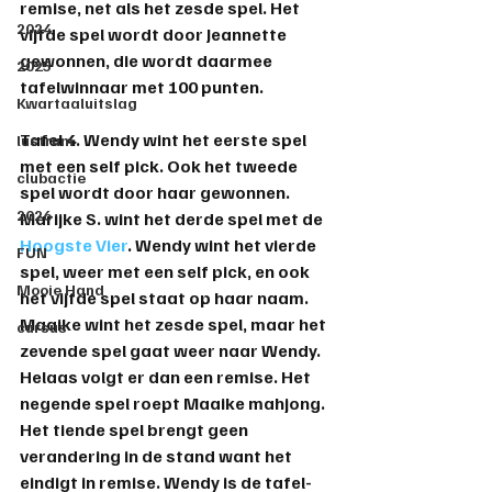
remise, net als het zesde spel. Het 
2024
vijfde spel wordt door Jeannette 
gewonnen, die wordt daarmee 
2025
tafelwinnaar met 100 punten.
Kwartaaluitslag
Tafel 4. Wendy wint het eerste spel 
lustrum
met een self pick. Ook het tweede 
clubactie
spel wordt door haar gewonnen. 
2026
Marijke S. wint het derde spel met de 
Hoogste Vier
. Wendy wint het vierde 
FUN
spel, weer met een self pick, en ook 
Mooie Hand
het vijfde spel staat op haar naam. 
Maaike wint het zesde spel, maar het 
cursus
zevende spel gaat weer naar Wendy. 
Helaas volgt er dan een remise. Het 
negende spel roept Maaike mahjong. 
Het tiende spel brengt geen 
verandering in de stand want het 
eindigt in remise. Wendy is de tafel- 