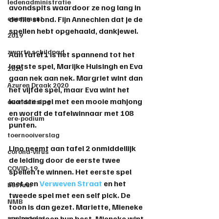
ledenadministratie
avondspits waardoor ze nog lang in 
evenement
de file stond. Fijn Annechien dat je de 
spellen hebt opgehaald, dankjewel.
2019
zwarte schildpad
Aan tafel 1 is het spannend tot het 
laatste spel, Marijke Huisingh en Eva 
2020
gaan nek aan nek. Margriet wint dan 
Azuren Draak 2020
het vijfde spel, maar Eva wint het 
laatste spel met een mooie mahjong 
avonduitslag
en wordt de tafelwinnaar met 108 
ere-podium
punten.
toernooiverslag
Lino neemt aan tafel 2 onmiddellijk 
corona-virus
de leiding door de eerste twee 
COVID-19
spellen te winnen. Het eerste spel 
met een 
Verweven Straat
 en het 
bestuur
tweede spel met een self pick. De 
NMB
toon is dan gezet. Mariette, Mieneke 
spelregels
en Ineke doen hun best. Mieneke wint 