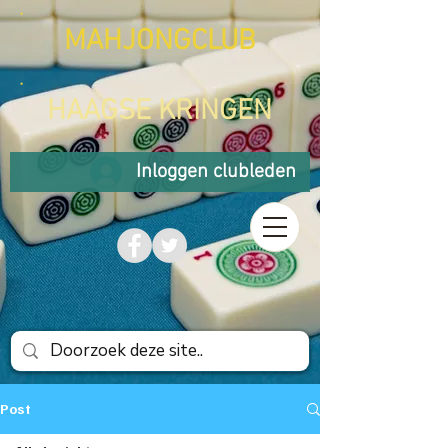
MAHJONGCLUB
HAAGSE KRINGEN
Inloggen clubleden
Post