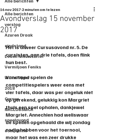
Alle berichten
16 nov 2017
2 minuten om te lezen
Alle berichten
Avondverslag 15 november
verslag
2017
Azuren Draak
eindstand
Het is alweer Cursusavond nr. 5. De 
cursisten, aan drie tafels, doen flink 
Leden Nieuwsbrief
hun best.
Vermiljoen Feniks
Vanavond spelen de 
Witte Tijger
competitiespelers weer eens met 
2018
vier tafels, daar was per ongeluk niet 
Cursus
op gerekend, gelukkig kon Margriet 
thuis een spel ophalen, dankjewel 
NKCLUBSMCR
Margriet. Annechien had weliswaar 
speelavond
de spellen opgehaald die wij zondag 
nodig hebben voor het toernooi, 
competitie
maar het was een zeer drukke 