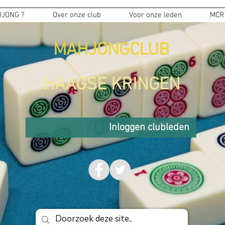
JONG ?
Over onze club
Voor onze leden
MCR
MAHJONGCLUB
HAAGSE KRINGEN
Inloggen clubleden