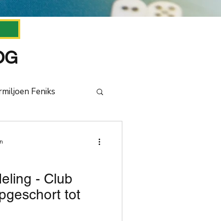
n
OG
rmiljoen Feniks
e
en
ren Draak 2020
ling - Club
pgeschort tot
bestuur
NMB