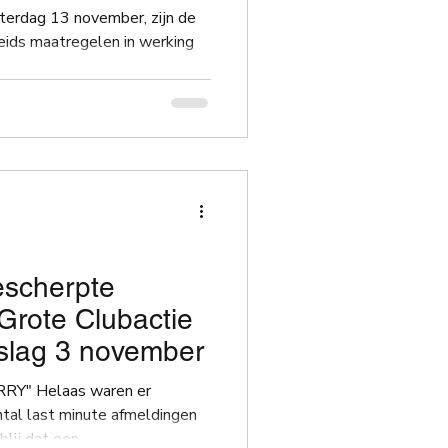
terdag 13 november, zijn de
eids maatregelen in werking
dedeling
Grote Clubactie
tslag 3 november
Y" Helaas waren er
tal last minute afmeldingen
n heel blij dat een...