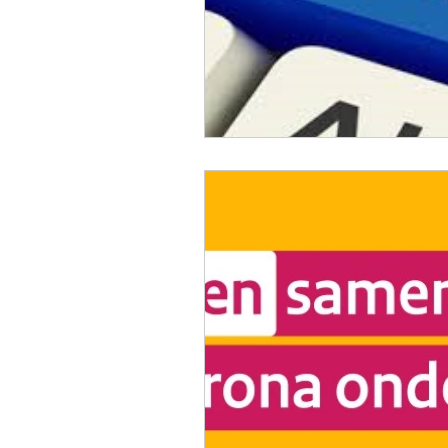
spelregels
spelbeheersi
safemahjong