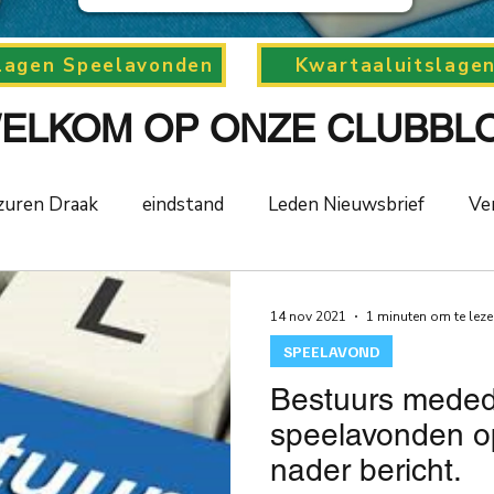
lagen Speelavonden
Kwartaaluitslage
ELKOM OP ONZE CLUBBL
zuren Draak
eindstand
Leden Nieuwsbrief
Ve
Cursus
NKCLUBSMCR
speelavond
competiti
14 nov 2021
1 minuten om te lez
SPEELAVOND
ement
2019
zwarte schildpad
2020
Azu
Bestuurs medede
speelavonden o
nader bericht.
m
toernooiverslag
corona-virus
COVID-19