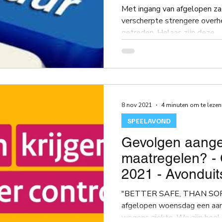
Met ingang van afgelopen za
verscherpte strengere overh
ng
scorende elementen
speeltip
bestuursme
getreden. Helaas zijn deze...
8 nov 2021
4 minuten om te lezen
SPEELAVOND
Gevolgen aangescherpte
maatregelen? - 
2021 - Avondui
"BETTER SAFE, THAN SORR
afgelopen woensdag een aan
wegens ziekte. We zij